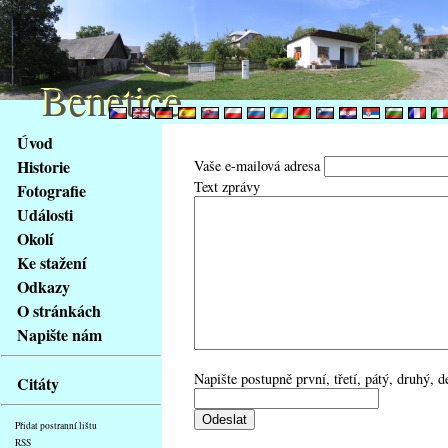
Benetice
Benetice
Na
Úvod
obsah
Historie
Vaše e-mailová adresa
stránky
Text zprávy
Fotografie
Klávesové
Události
zkratky
na
Okolí
tomto
Ke stažení
webu
Odkazy
-
O stránkách
základní
Napište nám
Hlavní
strana
Napište postupně první, třetí, pátý, druhý, 
Citáty
Přidat postranní lištu
RSS