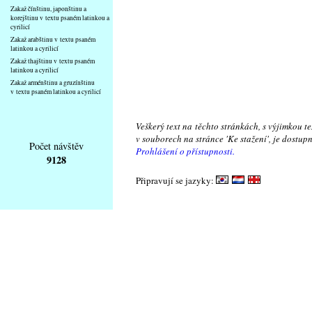
Zakaž čínštinu, japonštinu a
korejštinu v textu psaném latinkou a
cyrilicí
Zakaž arabštinu v textu psaném
latinkou a cyrilicí
Zakaž thajštinu v textu psaném
latinkou a cyrilicí
Zakaž arménštinu a gruzínštinu
v textu psaném latinkou a cyrilicí
Veškerý text na těchto stránkách, s výjimkou t
v souborech na stránce 'Ke stažení', je dostu
Počet návštěv
Prohlášení o přístupnosti.
9128
Připravují se jazyky: