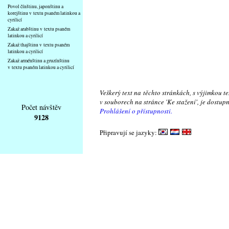
Povol čínštinu, japonštinu a
korejštinu v textu psaném latinkou a
cyrilicí
Zakaž arabštinu v textu psaném
latinkou a cyrilicí
Zakaž thajštinu v textu psaném
latinkou a cyrilicí
Zakaž arménštinu a gruzínštinu
v textu psaném latinkou a cyrilicí
Veškerý text na těchto stránkách, s výjimkou t
v souborech na stránce 'Ke stažení', je dostu
Počet návštěv
Prohlášení o přístupnosti.
9128
Připravují se jazyky: