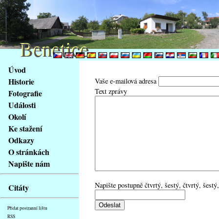
Benetice
Benetice
Na
Úvod
obsah
Historie
Vaše e-mailová adresa
stránky
Text zprávy
Fotografie
Klávesové
Události
zkratky
na
Okolí
tomto
Ke stažení
webu
Odkazy
-
O stránkách
základní
Napište nám
Hlavní
strana
Napište postupně čtvrtý, šestý, čtvrtý, šestý,
Citáty
Přidat postranní lištu
RSS