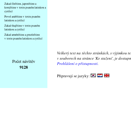
Zakaž čínštinu, japonštinu a
korejštinu v textu psaném latinkou a
cyrilicí
Povol arabštinu v textu psaném
latinkou a cyrilicí
Zakaž thajštinu v textu psaném
latinkou a cyrilicí
Zakaž arménštinu a gruzínštinu
v textu psaném latinkou a cyrilicí
Veškerý text na těchto stránkách, s výjimkou t
v souborech na stránce 'Ke stažení', je dostu
Počet návštěv
Prohlášení o přístupnosti.
9128
Připravují se jazyky: