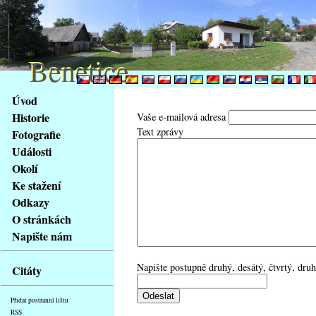
Benetice
Benetice
Na
Úvod
obsah
Historie
Vaše e-mailová adresa
stránky
Text zprávy
Fotografie
Klávesové
Události
zkratky
na
Okolí
tomto
Ke stažení
webu
Odkazy
-
O stránkách
základní
Napište nám
Hlavní
strana
Napište postupně druhý, desátý, čtvrtý, dru
Citáty
Přidat postranní lištu
RSS