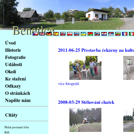
Benetice
Benetice
Na
Úvod
obsah
Historie
2011-06-25 Přestavba čekárny na kult
stránky
Fotografie
Klávesové
Události
zkratky
na
Okolí
tomto
Ke stažení
webu
více fotografií
Odkazy
-
O stránkách
základní
Napište nám
2008-03-29 Stěhování chatek
Hlavní
strana
Citáty
Přidat postranní lištu
RSS