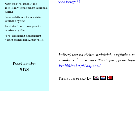
více fotografií
Zakaž čínštinu, japonštinu a
korejštinu v textu psaném latinkou a
cyrilicí
Povol arabštinu v textu psaném
latinkou a cyrilicí
Zakaž thajštinu v textu psaném
latinkou a cyrilicí
Povol arménštinu a gruzínštinu
v textu psaném latinkou a cyrilicí
Veškerý text na těchto stránkách, s výjimkou t
v souborech na stránce 'Ke stažení', je dostu
Počet návštěv
Prohlášení o přístupnosti.
9128
Připravují se jazyky: