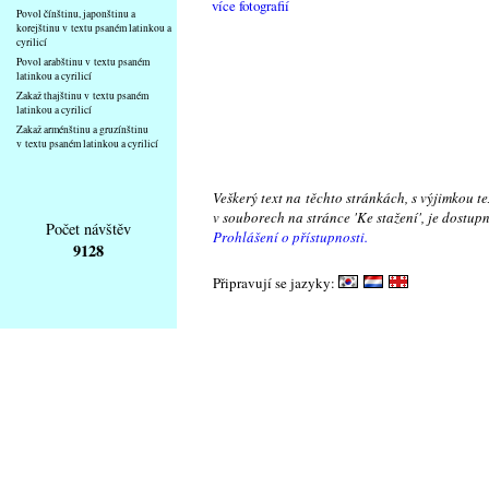
více fotografií
Povol čínštinu, japonštinu a
korejštinu v textu psaném latinkou a
cyrilicí
Povol arabštinu v textu psaném
latinkou a cyrilicí
Zakaž thajštinu v textu psaném
latinkou a cyrilicí
Zakaž arménštinu a gruzínštinu
v textu psaném latinkou a cyrilicí
Veškerý text na těchto stránkách, s výjimkou t
v souborech na stránce 'Ke stažení', je dostu
Počet návštěv
Prohlášení o přístupnosti.
9128
Připravují se jazyky: