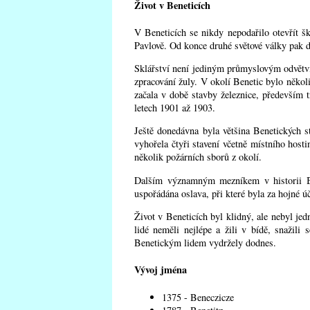
Život v Beneticích
V Beneticích se nikdy nepodařilo otevřít š
Pavlově. Od konce druhé světové války pak d
Sklářství není jediným průmyslovým odvětvím
zpracování žuly. V okolí Benetic bylo něko
začala v době stavby železnice, především t
letech 1901 až 1903.
Ještě donedávna byla většina Benetických s
vyhořela čtyři stavení včetně místního host
několik požárních sborů z okolí.
Dalším významným mezníkem v historii Ben
uspořádána oslava, při které byla za hojné ú
Život v Beneticích byl klidný, ale nebyl je
lidé neměli nejlépe a žili v bídě, snažil
Benetickým lidem vydržely dodnes.
Vývoj jména
1375 - Beneczicze