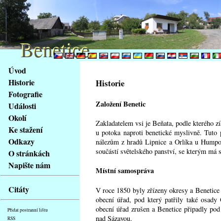
Benetice
Benetice
Na
Úvod
obsah
Historie
Historie
stránky
Fotografie
Klávesové
Založení Benetic
Události
zkratky
na
Okolí
Zakladatelem vsi je Beňata, podle kterého z
tomto
Ke stažení
u potoka naproti benetické myslivně. Tuto
webu
Odkazy
nálezům z hradů Lipnice a Orlíka u Humpol
-
součástí světelského panství, se kterým má s
O stránkách
základní
Napište nám
Hlavní
Místní samospráva
strana
Citáty
V roce 1850 byly zřízeny okresy a Benetice 
obecní úřad, pod který patřily také osady
obecní úřad zrušen a Benetice připadly po
Přidat postranní lištu
nad Sázavou.
RSS