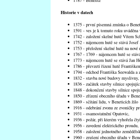
1787 - Benetitz
Historie v datech
1375 - první písemná zmínka o Benet
1591 - ves je k tomuto roku uváděna
1742 - založení skelné hutě Vítem Sc
1752 - nájemcem hutě se stává Josef 
1753 - přeložení skelné hutě na nové 
1767 - 1769 - nájemcem hutě se stává
1773 - nájemcem hutě se stává Jan 
1786 - převzetí řízení hutě Františk
1794 - odchod Františka Seewalda a z
1832 - stavba nové budovy myslivny,
1836 - začátek stavby silnice spojujíc
1848 - dokončení stavby silnice spoju
1850 - zřízení obecního úřadu v Benet
1869 - sčítání lidu, v Beneticích žilo
1916 - odebrání zvonu ze zvoničky pr
1931 - osamostatnění Opatovic,
1936 - požár, při kterém vyhořela čtyř
1956 - zavedení elektrického proudu,
1958 - založení jednotného zeměděls
1960 - zrušení obecního úřadu v Bene