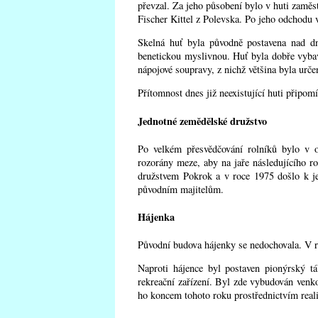
převzal. Za jeho působení bylo v huti zaměs
Fischer Kittel z Polevska. Po jeho odchodu 
Skelná huť byla původně postavena nad d
benetickou myslivnou. Huť byla dobře vybave
nápojové soupravy, z nichž většina byla urče
Přítomnost dnes již neexistující huti připom
Jednotné zemědělské družstvo
Po velkém přesvědčování rolníků bylo v o
rozorány meze, aby na jaře následujícího r
družstvem Pokrok a v roce 1975 došlo k j
původním majitelům.
Hájenka
Původní budova hájenky se nedochovala. V r
Naproti hájence byl postaven pionýrský tá
rekreační zařízení. Byl zde vybudován venko
ho koncem tohoto roku prostřednictvím real