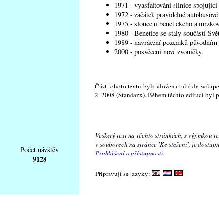
1971 - vyasfaltování silnice spojující
1972 - začátek pravidelné autobusové
1975 - sloučení benetického a mrzkov
1980 - Benetice se staly součástí Svě
1989 - navrácení pozemků původním m
2000 - posvěcení nové zvoničky.
Část tohoto textu byla vložena také do wikipe
2. 2008 (Standazx). Během těchto editací byl 
Veškerý text na těchto stránkách, s výjimkou t
v souborech na stránce 'Ke stažení', je dostu
Počet návštěv
Prohlášení o přístupnosti.
9128
Připravují se jazyky: