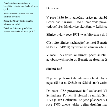
Povol čínštinu, japonštinu a
korejštinu v textu psaném latinkou a
Doprava
cyrilicí
Povol arabštinu v textu psaném
V roce 1836 byly započaty práce na stavbě
latinkou a cyrilicí
Zakaž thajštinu v textu psaném
Ledeč nad Sázavou. Tato silnice vede právě 
latinkou a cyrilicí
vedoucí přes Mrzkovice ukončena v Leštince
Zakaž arménštinu a gruzínštinu
v textu psaném latinkou a cyrilicí
Silnice byla v roce 1971 vyasfaltována a do 
Část této silnice nacházející se mezi Bene
SD/21 - 1649/88) vyřazena ze silniční sítě 
V roce 1993 došlo ke snížení počtu autobu
autobusových spojů do Benetic ze dvou na čt
Skelná huť
Nejspíše po lesní kalamitě na Světelsku byl
nejstarší huť na Světelsku (žádná starší zatí
Do roku 1752 provozoval huť zakladatel Ví
Schindlera. Po něm ji převzal František S
1773 je Jan Hoffmann. Za jeho působení v hu
roce 1786 znovu vdala. Jejím druhým manž