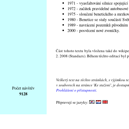
1971 - vyasfaltování silnice spojující
1972 - začátek pravidelné autobusové
1975 - sloučení benetického a mrzkov
1980 - Benetice se staly součástí Svě
1989 - navrácení pozemků původním m
2000 - posvěcení nové zvoničky.
Část tohoto textu byla vložena také do wikipe
2. 2008 (Standazx). Během těchto editací byl 
Veškerý text na těchto stránkách, s výjimkou t
v souborech na stránce 'Ke stažení', je dostu
Počet návštěv
Prohlášení o přístupnosti.
9128
Připravují se jazyky: