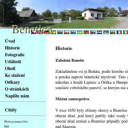
Benetice
Benetice
Na
Úvod
obsah
Historie
Historie
stránky
Fotografie
Klávesové
Založení Benetic
Události
zkratky
na
Okolí
Zakladatelem vsi je Beňata, podle kterého z
tomto
Ke stažení
u potoka naproti benetické myslivně. Tuto
webu
Odkazy
nálezům z hradů Lipnice a Orlíka u Humpol
-
součástí světelského panství, se kterým má s
O stránkách
základní
Napište nám
Hlavní
Místní samospráva
strana
Citáty
V roce 1850 byly zřízeny okresy a Benetice 
obecní úřad, pod který patřily také osady
obecní úřad zrušen a Benetice připadly po
Přidat postranní lištu
nad Sázavou.
RSS