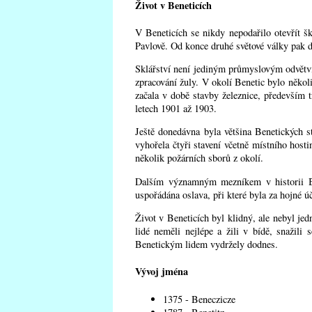
Život v Beneticích
V Beneticích se nikdy nepodařilo otevřít š
Pavlově. Od konce druhé světové války pak d
Sklářství není jediným průmyslovým odvětvím
zpracování žuly. V okolí Benetic bylo něko
začala v době stavby železnice, především t
letech 1901 až 1903.
Ještě donedávna byla většina Benetických s
vyhořela čtyři stavení včetně místního host
několik požárních sborů z okolí.
Dalším významným mezníkem v historii Ben
uspořádána oslava, při které byla za hojné ú
Život v Beneticích byl klidný, ale nebyl je
lidé neměli nejlépe a žili v bídě, snažil
Benetickým lidem vydržely dodnes.
Vývoj jména
1375 - Beneczicze