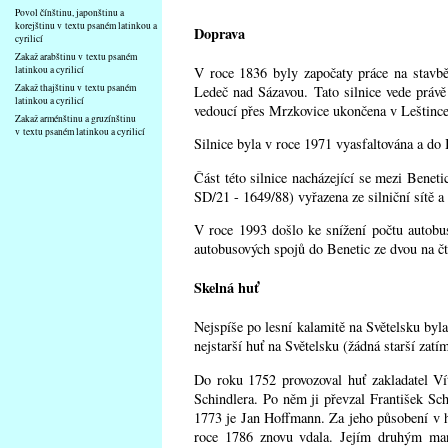
Povol čínštinu, japonštinu a
korejštinu v textu psaném latinkou a
Doprava
cyrilicí
Zakaž arabštinu v textu psaném
V roce 1836 byly započaty práce na stavbě
latinkou a cyrilicí
Zakaž thajštinu v textu psaném
Ledeč nad Sázavou. Tato silnice vede právě 
latinkou a cyrilicí
vedoucí přes Mrzkovice ukončena v Leštince
Zakaž arménštinu a gruzínštinu
v textu psaném latinkou a cyrilicí
Silnice byla v roce 1971 vyasfaltována a do 
Část této silnice nacházející se mezi Bene
SD/21 - 1649/88) vyřazena ze silniční sítě 
V roce 1993 došlo ke snížení počtu autobu
autobusových spojů do Benetic ze dvou na čt
Skelná huť
Nejspíše po lesní kalamitě na Světelsku byl
nejstarší huť na Světelsku (žádná starší zatí
Do roku 1752 provozoval huť zakladatel Ví
Schindlera. Po něm ji převzal František S
1773 je Jan Hoffmann. Za jeho působení v hu
roce 1786 znovu vdala. Jejím druhým manž