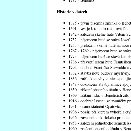
1787 - Benetitz
Historie v datech
1375 - první písemná zmínka o Benet
1591 - ves je k tomuto roku uváděna
1742 - založení skelné hutě Vítem Sc
1752 - nájemcem hutě se stává Josef 
1753 - přeložení skelné hutě na nové 
1767 - 1769 - nájemcem hutě se stává
1773 - nájemcem hutě se stává Jan 
1786 - převzetí řízení hutě Františk
1794 - odchod Františka Seewalda a z
1832 - stavba nové budovy myslivny,
1836 - začátek stavby silnice spojujíc
1848 - dokončení stavby silnice spoju
1850 - zřízení obecního úřadu v Benet
1869 - sčítání lidu, v Beneticích žilo
1916 - odebrání zvonu ze zvoničky pr
1931 - osamostatnění Opatovic,
1936 - požár, při kterém vyhořela čtyř
1956 - zavedení elektrického proudu,
1958 - založení jednotného zeměděls
1960 - zrušení obecního úřadu v Bene