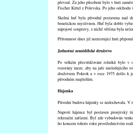
převzal. Za jeho působení bylo v huti zaměs
Fischer Kittel z Polevska. Po jeho odchodu 
Skelná huť byla původně postavena nad d
benetickou myslivnou. Huť byla dobře vybave
nápojové soupravy, z nichž většina byla urče
Přítomnost dnes již neexistující huti připom
Jednotné zemědělské družstvo
Po velkém přesvědčování rolníků bylo v o
rozorány meze, aby na jaře následujícího r
družstvem Pokrok a v roce 1975 došlo k j
původním majitelům.
Hájenka
Původní budova hájenky se nedochovala. V r
Naproti hájence byl postaven pionýrský tá
rekreační zařízení. Byl zde vybudován venko
ho koncem tohoto roku prostřednictvím real