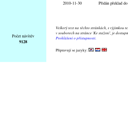
2010-11-30
Přidán překlad d
Veškerý text na těchto stránkách, s výjimkou t
v souborech na stránce 'Ke stažení', je dostu
Počet návštěv
Prohlášení o přístupnosti.
9128
Připravují se jazyky: