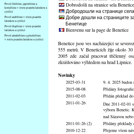
Dobrodošli na stranice sela Benetic
Povol čínštinu, japonštinu a
korejštinu v textu psaném latinkou a
Добродошли на странице села
cyrilicí
Добре дошли на страниците за
Povol arabštinu v textu psaném
latinkou a cyrilicí
Бенетице
Povol thajštinu v textu psaném
Bienvenu sur la page de Benetice
latinkou a cyrilicí
Povol arménštinu a gruzínštinu
v textu psaném latinkou a cyrilicí
Benetice jsou ves nacházející se sever
555 metrů. V Beneticích žije okolo 30
2005 zde začal pracovat tříčlenný os
zkrášlováno výhledem na hrad Lipnice.
Novinky
2025-03-31
9. 4. 2025 budou 
2015-08-08
Přidány fotografi
2011-02-03
Přidán překlad d
2011-01-26
Dne 2011-02-01 s
výboru Benetic. K
nad Sázavou nebo
2011-01-26 (2)
Přidány překlady
2010-12-22
Přejeme všem návš