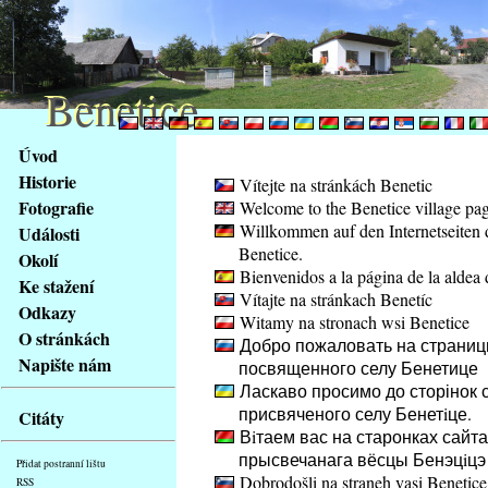
Benetice
Benetice
Na
Úvod
obsah
Historie
Vítejte na stránkách Benetic
stránky
Fotografie
Welcome to the Benetice village pa
Klávesové
Willkommen auf den Internetseiten 
Události
zkratky
Benetice.
na
Okolí
Bienvenidos a la página de la aldea 
tomto
Ke stažení
Vítajte na stránkach Benetíc
webu
Odkazy
Witamy na stronach wsi Benetice
-
O stránkách
Добро пожаловать на страниц
základní
Napište nám
посвященного селу Бенетице
Hlavní
Ласкаво просимо до сторінок с
strana
присвяченого селу Бенетiце.
Citáty
Вiтаем вас на старонках сайта
прысвечанага вёсцы Бенэцiцэ
Přidat postranní lištu
Dobrodošli na straneh vasi Benetice
RSS