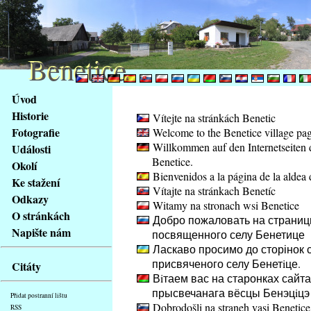
Benetice
Benetice
Na
Úvod
obsah
Historie
Vítejte na stránkách Benetic
stránky
Fotografie
Welcome to the Benetice village pa
Klávesové
Willkommen auf den Internetseiten 
Události
zkratky
Benetice.
na
Okolí
Bienvenidos a la página de la aldea 
tomto
Ke stažení
Vítajte na stránkach Benetíc
webu
Odkazy
Witamy na stronach wsi Benetice
-
O stránkách
Добро пожаловать на страниц
základní
Napište nám
посвященного селу Бенетице
Hlavní
Ласкаво просимо до сторінок с
strana
присвяченого селу Бенетiце.
Citáty
Вiтаем вас на старонках сайта
прысвечанага вёсцы Бенэцiцэ
Přidat postranní lištu
Dobrodošli na straneh vasi Benetice
RSS