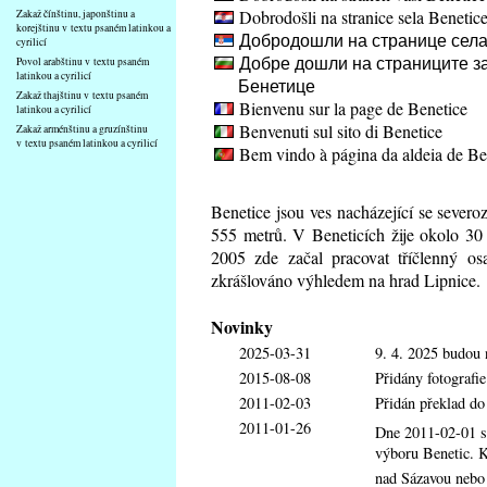
Dobrodošli na stranice sela Benetic
Zakaž čínštinu, japonštinu a
korejštinu v textu psaném latinkou a
Добродошли на странице села
cyrilicí
Добре дошли на страниците за
Povol arabštinu v textu psaném
latinkou a cyrilicí
Бенетице
Zakaž thajštinu v textu psaném
Bienvenu sur la page de Benetice
latinkou a cyrilicí
Benvenuti sul sito di Benetice
Zakaž arménštinu a gruzínštinu
v textu psaném latinkou a cyrilicí
Bem vindo à página da aldeia de Be
Benetice jsou ves nacházející se sever
555 metrů. V Beneticích žije okolo 30
2005 zde začal pracovat tříčlenný os
zkrášlováno výhledem na hrad Lipnice.
Novinky
2025-03-31
9. 4. 2025 budou 
2015-08-08
Přidány fotografi
2011-02-03
Přidán překlad d
2011-01-26
Dne 2011-02-01 s
výboru Benetic. K
nad Sázavou nebo