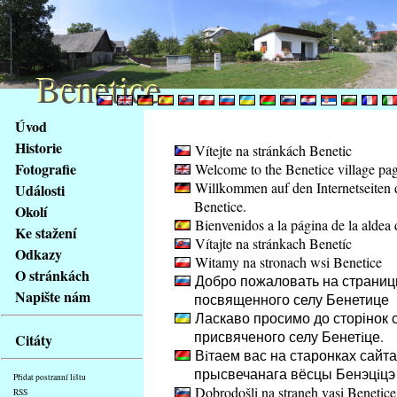
Benetice
Benetice
Na
Úvod
obsah
Historie
Vítejte na stránkách Benetic
stránky
Fotografie
Welcome to the Benetice village pa
Klávesové
Willkommen auf den Internetseiten 
Události
zkratky
Benetice.
na
Okolí
Bienvenidos a la página de la aldea 
tomto
Ke stažení
Vítajte na stránkach Benetíc
webu
Odkazy
Witamy na stronach wsi Benetice
-
O stránkách
Добро пожаловать на страниц
základní
Napište nám
посвященного селу Бенетице
Hlavní
Ласкаво просимо до сторінок с
strana
присвяченого селу Бенетiце.
Citáty
Вiтаем вас на старонках сайта
прысвечанага вёсцы Бенэцiцэ
Přidat postranní lištu
Dobrodošli na straneh vasi Benetice
RSS