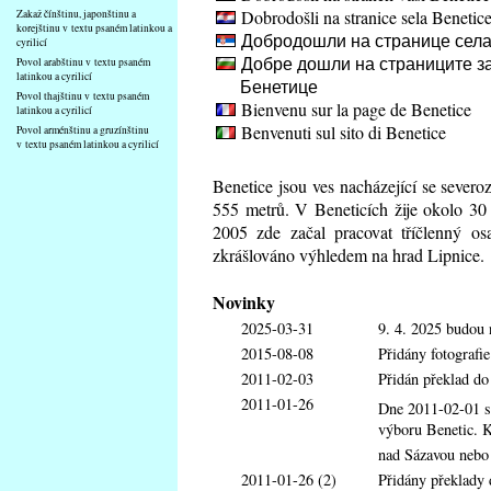
Dobrodošli na stranice sela Benetic
Zakaž čínštinu, japonštinu a
korejštinu v textu psaném latinkou a
Добродошли на странице села
cyrilicí
Добре дошли на страниците за
Povol arabštinu v textu psaném
latinkou a cyrilicí
Бенетице
Povol thajštinu v textu psaném
Bienvenu sur la page de Benetice
latinkou a cyrilicí
Benvenuti sul sito di Benetice
Povol arménštinu a gruzínštinu
v textu psaném latinkou a cyrilicí
Benetice jsou ves nacházející se sever
555 metrů. V Beneticích žije okolo 30
2005 zde začal pracovat tříčlenný os
zkrášlováno výhledem na hrad Lipnice.
Novinky
2025-03-31
9. 4. 2025 budou 
2015-08-08
Přidány fotografi
2011-02-03
Přidán překlad d
2011-01-26
Dne 2011-02-01 s
výboru Benetic. K
nad Sázavou nebo
2011-01-26 (2)
Přidány překlady