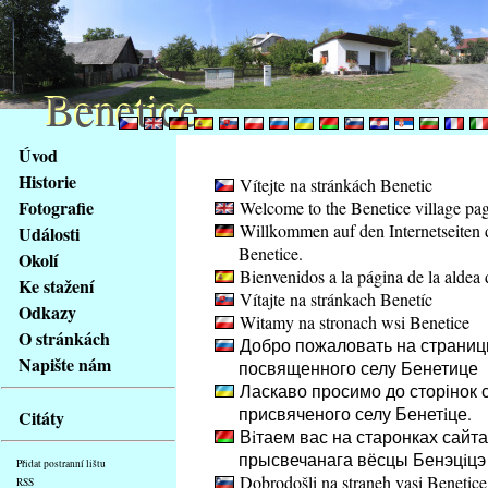
Benetice
Benetice
Na
Úvod
obsah
Historie
Vítejte na stránkách Benetic
stránky
Fotografie
Welcome to the Benetice village pa
Klávesové
Willkommen auf den Internetseiten 
Události
zkratky
Benetice.
na
Okolí
Bienvenidos a la página de la aldea 
tomto
Ke stažení
Vítajte na stránkach Benetíc
webu
Odkazy
Witamy na stronach wsi Benetice
-
O stránkách
Добро пожаловать на страниц
základní
Napište nám
посвященного селу Бенетице
Hlavní
Ласкаво просимо до сторінок с
strana
присвяченого селу Бенетiце.
Citáty
Вiтаем вас на старонках сайта
прысвечанага вёсцы Бенэцiцэ
Přidat postranní lištu
Dobrodošli na straneh vasi Benetice
RSS