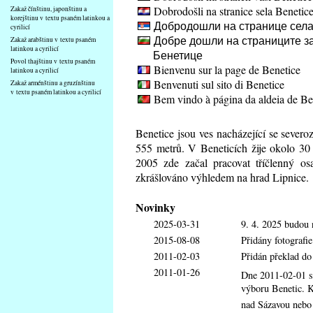
Dobrodošli na stranice sela Benetic
Zakaž čínštinu, japonštinu a
korejštinu v textu psaném latinkou a
Добродошли на странице села
cyrilicí
Добре дошли на страниците за
Zakaž arabštinu v textu psaném
latinkou a cyrilicí
Бенетице
Povol thajštinu v textu psaném
Bienvenu sur la page de Benetice
latinkou a cyrilicí
Benvenuti sul sito di Benetice
Zakaž arménštinu a gruzínštinu
v textu psaném latinkou a cyrilicí
Bem vindo à página da aldeia de Be
Benetice jsou ves nacházející se sever
555 metrů. V Beneticích žije okolo 30
2005 zde začal pracovat tříčlenný os
zkrášlováno výhledem na hrad Lipnice.
Novinky
2025-03-31
9. 4. 2025 budou 
2015-08-08
Přidány fotografi
2011-02-03
Přidán překlad d
2011-01-26
Dne 2011-02-01 s
výboru Benetic. K
nad Sázavou nebo