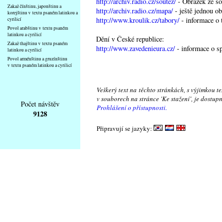
http://archiv.radio.cz/soutez/
- Obrázek ze so
Zakaž čínštinu, japonštinu a
http://archiv.radio.cz/mapa/
- ještě jednou o
korejštinu v textu psaném latinkou a
http://www.kroulik.cz/tabory/
- informace o 
cyrilicí
Povol arabštinu v textu psaném
latinkou a cyrilicí
Dění v České republice:
Zakaž thajštinu v textu psaném
http://www.zavedenieura.cz/
- informace o s
latinkou a cyrilicí
Povol arménštinu a gruzínštinu
v textu psaném latinkou a cyrilicí
Veškerý text na těchto stránkách, s výjimkou t
v souborech na stránce 'Ke stažení', je dostu
Počet návštěv
Prohlášení o přístupnosti.
9128
Připravují se jazyky: