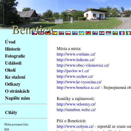
Benetice
Benetice
Na
Úvod
obsah
Historie
Města a místa:
stránky
http://www.svetlans.cz/
Fotografie
Klávesové
http://www.ledecns.cz/
Události
zkratky
http://www.obec-vilemovice.cz/
na
Okolí
http://pavlov.w1.cz/
tomto
http://www.sechov.cz/
Ke stažení
webu
http://www.kr-vysocina.cz/
Odkazy
http://www.benetice.ic.cz/
- Stejnojmenná obe
-
O stránkách
základní
Napište nám
Koníčky a zajímavosti:
Hlavní
http://www.velorexy.cz/
strana
http://minibox.webz.cz/
Citáty
Píší o Beneticích:
Přidat postranní lištu
http://www.ce4you.cz/
- reportáž ze srazu se
RSS