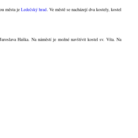
tou města je
Ledečský hrad
. Ve městě se nacházejí dva kostely, kostel
aroslava Haška. Na náměstí je možné navštívit kostel sv. Víta. Na