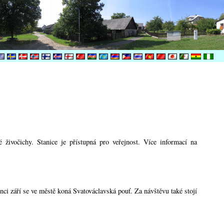
živočichy. Stanice je přístupná pro veřejnost. Více informací na
ci září se ve městě koná Svatováclavská pouť. Za návštěvu také stojí