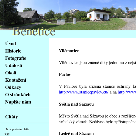
Benetice
Benetice
Na
Úvod
obsah
Historie
Vilémovice
stránky
Fotografie
Klávesové
Vilémovice jsou známé díky jednomu z nejsta
Události
zkratky
na
Okolí
Pavlov
tomto
Ke stažení
webu
V Pavlově byla zřízena stanice ochrany f
Odkazy
-
http://www.stanicepavlov.eu/
a na
http://www
O stránkách
základní
Napište nám
Světlá nad Sázavou
Hlavní
strana
Město Světlá nad Sázavou je obec s rozšířen
Citáty
světelský zámek. Nedávno bylo zpřístupněno
Přidat postranní lištu
Ledeč nad Sázavou
RSS