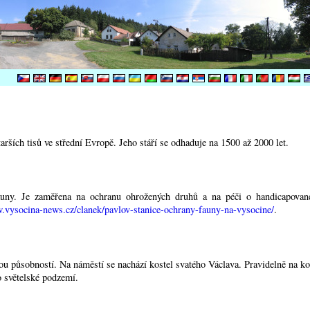
rších tisů ve střední Evropě. Jeho stáří se odhaduje na 1500 až 2000 let.
auny. Je zaměřena na ochranu ohrožených druhů a na péči o handicapované 
.vysocina-news.cz/clanek/pavlov-stanice-ochrany-fauny-na-vysocine/
.
ou působností. Na náměstí se nachází kostel svatého Václava. Pravidelně na kon
 světelské podzemí.