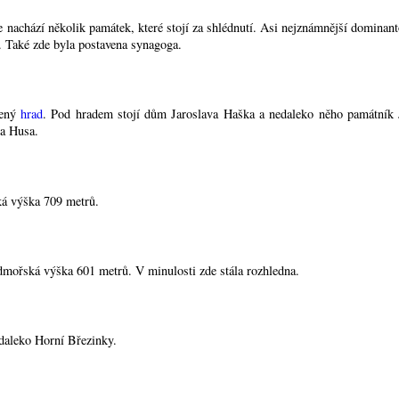
e nachází několik památek, které stojí za shlédnutí. Asi nejznámnější dominan
ce. Také zde byla postavena synagoga.
mený
hrad
. Pod hradem stojí dům Jaroslava Haška a nedaleko něho památník J
na Husa.
ká výška 709 metrů.
dmořská výška 601 metrů. V minulosti zde stála rozhledna.
edaleko Horní Březinky.