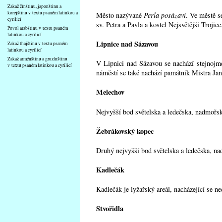
Zakaž čínštinu, japonštinu a
korejštinu v textu psaném latinkou a
Město nazývané
Perla posázaví
. Ve městě s
cyrilicí
sv. Petra a Pavla a kostel Nejsvětější Troji
Povol arabštinu v textu psaném
latinkou a cyrilicí
Lipnice nad Sázavou
Zakaž thajštinu v textu psaném
latinkou a cyrilicí
Zakaž arménštinu a gruzínštinu
V Lipnici nad Sázavou se nachází stejnoj
v textu psaném latinkou a cyrilicí
náměstí se také nachází památník Mistra Ja
Melechov
Nejvyšší bod světelska a ledečska, nadmořs
Žebrákovský kopec
Druhý nejvyšší bod světelska a ledečska, na
Kadlečák
Kadlečák je lyžařský areál, nacházející se n
Stvořidla