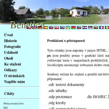
Benetice
Benetice
Na
Úvod
obsah
Historie
Prohlášení o přístupnosti
stránky
Fotografie
Klávesové
Tyto stránky jsou napsány v jazyce HTML, v
Události
zkratky
px
jsou použity pouze v grafické části n
na
Okolí
zvětšování textu v majoritních prohlížečíc
tomto
Ke stažení
JavaScriptu neomezuje zobrazení těchto strá
webu
Odkazy
-
Soubory určené ke stažení a použití návště
O stránkách
základní
příponami:
Napište nám
Hlavní
.odt
textové dokumenty
strana
.ods
tabulky
Citáty
.odp
prezentace
dle ISO/IEC 
.odg
kresby
Přidat postranní lištu
.odf
matematické výrazy
RSS