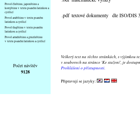
Povol čínštinu, japonštinu a
korejštinu v textu psaném latinkou a
cyrilicí
.pdf
textové dokumenty
dle ISO/DIS 
Povol arabštinu v textu psaném
latinkou a cyrilicí
Povol thajštinu v textu psaném
latinkou a cyrilicí
Povol arménštinu a gruzínštinu
v textu psaném latinkou a cyrilicí
Veškerý text na těchto stránkách, s výjimkou t
v souborech na stránce 'Ke stažení', je dostu
Počet návštěv
Prohlášení o přístupnosti.
9128
Připravují se jazyky: