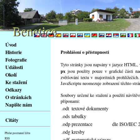
Benetice
Benetice
Na
Úvod
obsah
Historie
Prohlášení o přístupnosti
stránky
Fotografie
Klávesové
Tyto stránky jsou napsány v jazyce HTML, v
Události
zkratky
px
jsou použity pouze v grafické části n
na
Okolí
zvětšování textu v majoritních prohlížečíc
tomto
Ke stažení
JavaScriptu neomezuje zobrazení těchto strá
webu
Odkazy
-
Soubory určené ke stažení a použití návště
O stránkách
základní
příponami:
Napište nám
Hlavní
.odt
textové dokumenty
strana
.ods
tabulky
Citáty
.odp
prezentace
dle ISO/IEC 
.odg
kresby
Přidat postranní lištu
.odf
matematické výrazy
RSS