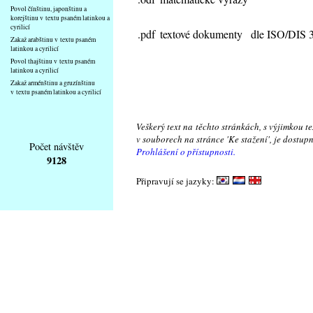
Povol čínštinu, japonštinu a
korejštinu v textu psaném latinkou a
cyrilicí
.pdf
textové dokumenty
dle ISO/DIS 
Zakaž arabštinu v textu psaném
latinkou a cyrilicí
Povol thajštinu v textu psaném
latinkou a cyrilicí
Zakaž arménštinu a gruzínštinu
v textu psaném latinkou a cyrilicí
Veškerý text na těchto stránkách, s výjimkou t
v souborech na stránce 'Ke stažení', je dostu
Počet návštěv
Prohlášení o přístupnosti.
9128
Připravují se jazyky: