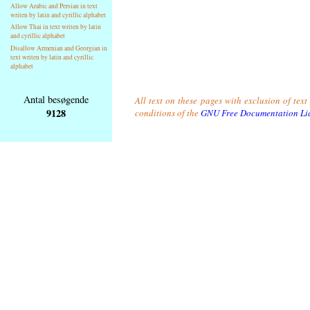
Allow Arabic and Persian in text
writen by latin and cyrillic alphabet
Allow Thai in text writen by latin
and cyrillic alphabet
Disallow Armenian and Georgian in
text writen by latin and cyrillic
alphabet
Antal besøgende
All text on these pages with exclusion of tex
9128
conditions of the
GNU Free Documentation Li