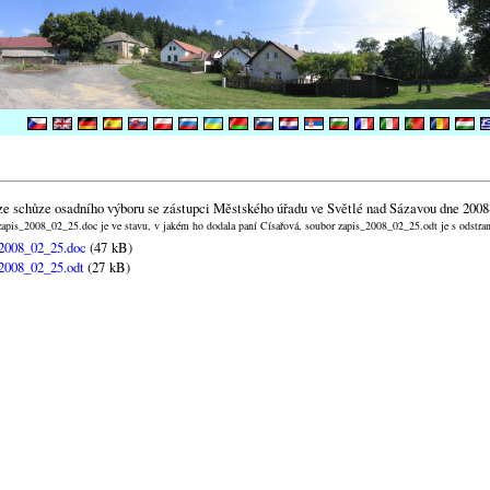
ze schůze osadního výboru se zástupci Městského úřadu ve Světlé nad Sázavou dne 2008
apis_2008_02_25.doc je ve stavu, v jakém ho dodala paní Císařová, soubor zapis_2008_02_25.odt je s odstr
2008_02_25.doc
(47 kB)
2008_02_25.odt
(27 kB)