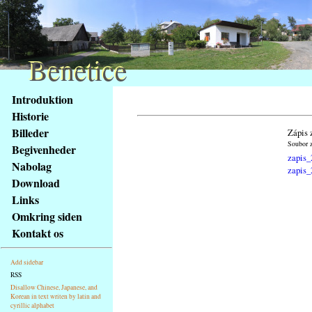
Benetice
Benetice
Na
Introduktion
obsah
Historie
stránky
Billeder
Zápis 
Klávesové
Soubor z
Begivenheder
zkratky
zapis_
na
Nabolag
zapis_
tomto
Download
webu
Links
-
Omkring siden
základní
Kontakt os
Hlavní
strana
Add sidebar
RSS
Disallow Chinese, Japanese, and
Korean in text writen by latin and
cyrillic alphabet