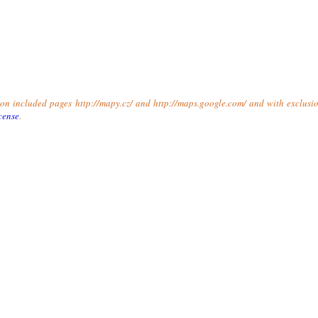
t on included pages http://mapy.cz/ and http://maps.google.com/ and with exclusio
cense
.