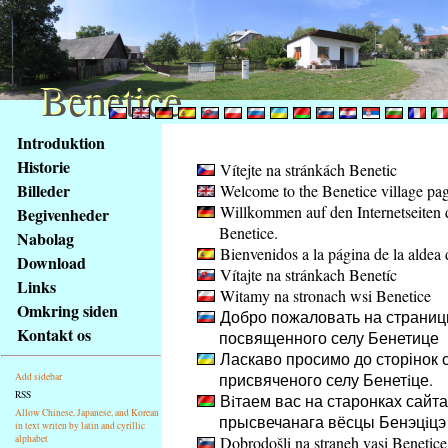
Benetice
Benetice
Na
Introduktion
obsah
Historie
Vítejte na stránkách Benetic
stránky
Billeder
Welcome to the Benetice village pa
Klávesové
Willkommen auf den Internetseiten 
Begivenheder
zkratky
Benetice.
na
Nabolag
Bienvenidos a la página de la aldea 
tomto
Download
Vítajte na stránkach Benetíc
webu
Links
Witamy na stronach wsi Benetice
-
Omkring siden
Добро пожаловать на страниц
základní
Kontakt os
посвященного селу Бенетице
Hlavní
Ласкаво просимо до сторінок с
strana
присвяченого селу Бенетiце.
Add sidebar
RSS
Вiтаем вас на старонках сайта
Allow Chinese, Japanese, and Korean
прысвечанага вёсцы Бенэцiцэ
in text writen by latin and cyrillic
alphabet
Dobrodošli na straneh vasi Benetice