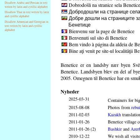
Disallow Arabic and Persian in text
Dobrodošli na stranice sela Benetic
writen by latin and cyrillic alphabet
Добродошли на странице села
Disallow Thai in text writen by latin
and cyrillic alphabet
Добре дошли на страниците за
Disallow Armenian and Georgian in
Бенетице
text writen by latin and cyrillic
Bienvenu sur la page de Benetice
alphabet
Benvenuti sul sito di Benetice
Bem vindo à página da aldeia de Be
Bine aţi venit pe site-ul localităţii B
Benetice er en landsby nær byen Svě
Benetice. Landsbyen blev en del af bye
2005. Omegnen til Benetice har en smuk u
Nyheder
2025-03-31
Containers for big
2015-08-08
Photos from
rebui
2011-02-03
Kazakh
translatio
2011-01-26
Benetice village c
2011-01-26 (2)
Bashkir
and
Azerb
2010-12-22
We wish all visit