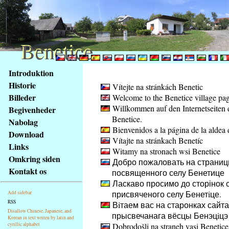
Benetice
Benetice
Na
Introduktion
obsah
Historie
Vítejte na stránkách Benetic
stránky
Billeder
Welcome to the Benetice village pa
Klávesové
Willkommen auf den Internetseiten 
Begivenheder
zkratky
Benetice.
na
Nabolag
Bienvenidos a la página de la aldea 
tomto
Download
Vítajte na stránkach Benetíc
webu
Links
Witamy na stronach wsi Benetice
-
Omkring siden
Добро пожаловать на страниц
základní
Kontakt os
посвященного селу Бенетице
Hlavní
Ласкаво просимо до сторінок с
strana
присвяченого селу Бенетiце.
Add sidebar
RSS
Вiтаем вас на старонках сайта
Disallow Chinese, Japanese, and
прысвечанага вёсцы Бенэцiцэ
Korean in text writen by latin and
cyrillic alphabet
Dobrodošli na straneh vasi Benetice