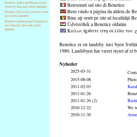
Disallow Arabic and Persian in text
Benvenuti sul sito di Benetice
writen by latin and cyrillic alphabet
Bem vindo à página da aldeia de Be
Disallow Thai in text writen by latin
and cyrillic alphabet
Bine aţi venit pe site-ul localităţii B
Disallow Armenian and Georgian in
Üdvözöllek a Benetice oldalán
text writen by latin and cyrillic
Καλως ήρθατε στη σελίδα του χ
alphabet
Benetice er en landsby nær byen Světl
1980. Landsbyen har været styret af et b
Nyheder
2025-03-31
Conta
2015-08-08
Phot
2011-02-03
Kaza
2011-01-26
Benet
2011-01-26 (2)
Bash
2010-12-22
We wi
2010-11-30
Arme