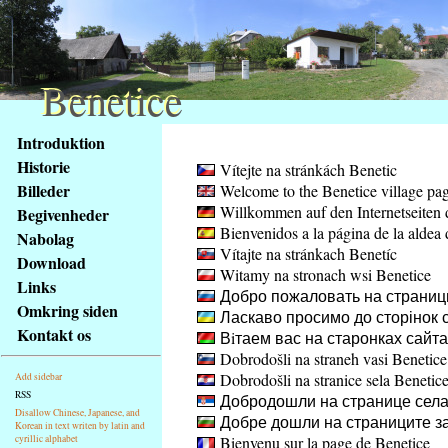
Benetice
Benetice
Na
Introduktion
obsah
Historie
Vítejte na stránkách Benetic
stránky
Billeder
Welcome to the Benetice village pa
Klávesové
Willkommen auf den Internetseiten 
Begivenheder
zkratky
Bienvenidos a la página de la aldea 
na
Nabolag
Vítajte na stránkach Benetíc
tomto
Download
Witamy na stronach wsi Benetice
webu
Links
Добро пожаловать на страниц
-
Omkring siden
Ласкаво просимо до сторінок с
základní
Kontakt os
Вiтаем вас на старонках сайт
Hlavní
Dobrodošli na straneh vasi Benetice
strana
Dobrodošli na stranice sela Benetic
Add sidebar
RSS
Добродошли на странице села
Disallow Chinese, Japanese, and
Добре дошли на страниците за
Korean in text writen by latin and
cyrillic alphabet
Bienvenu sur la page de Benetice