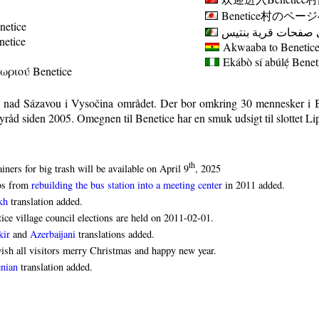
Benetice
村のページ
netice
 صفحات قرية بنتيس
enetice
Akwaaba to Benetice 
Ekábò sí abúlẹ́
Benet
ωριού Benetice
á nad Sázavou i Vysočina området. Der bor omkring 30 mennesker i B
yråd siden 2005. Omegnen til Benetice har en smuk udsigt til slottet Li
th
iners for big trash will be available on April 9
, 2025
os from
rebuilding the bus station into a meeting center
in 2011 added.
kh
translation added.
ice village council elections are held on 2011-02-01.
kir
and
Azerbaijani
translations added.
sh all visitors merry Christmas and happy new year.
nian
translation added.