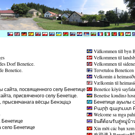
Välkommen till byn B
ges
Velkommen til landsb
des Dorf Benetice.
Velkommen til sidene
de Benetice.
Tervetuloa Beneticen 
Velkomin á heimasíðu
Vælkomin til heimasíð
ы сайта, посвященного селу Бенетице
Benetice köyü sayfala
айта, присвяченого селу Бенетiце.
Benetise kəndinə həsr 
а, прысвечанага вёсцы Бенэцiцэ
Бенетице ауылы са
Բարի գալուստ Բ
e
Welcome sa mga pahin
 Бенетице
ยินดีต้อนรับสู่หมู่บ้า
 село Бенетице
Xin mời các bạn xem 
欢迎进入Benetice