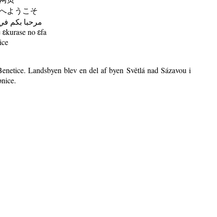
へようこそ
مرحبا بكم في
ɛkurase no ɛfa
ice
enetice. Landsbyen blev en del af byen Světlá nad Sázavou i
pnice.