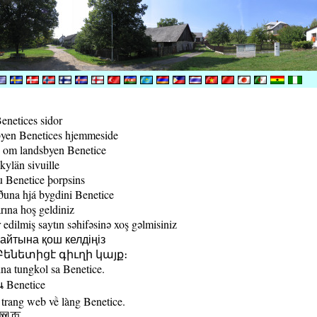
enetices sidor
yen Benetices hjemmeside
 om landsbyen Benetice
kylän sivuille
 Benetice þorpsins
una hjá bygdini Benetice
rına hoş geldiniz
edilmiş saytın səhifəsinə xoş gəlmisiniz
йтына қош келдіңіз
ենետիցէ գիւղի կայք։
a tungkol sa Benetice.
น Benetice
trang web về làng Benetice.
村网页