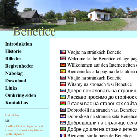
Benetice
Benetice
Na
Introduktion
obsah
Historie
Vítejte na stránkách Benetic
stránky
Billeder
Welcome to the Benetice village pa
Klávesové
Willkommen auf den Internetseiten 
Begivenheder
zkratky
Bienvenidos a la página de la aldea 
na
Nabolag
Vítajte na stránkach Benetíc
tomto
Download
Witamy na stronach wsi Benetice
webu
Links
Добро пожаловать на страниц
-
Omkring siden
Ласкаво просимо до сторінок с
základní
Kontakt os
Вiтаем вас на старонках сайт
Hlavní
Dobrodošli na straneh vasi Benetice
strana
Dobrodošli na stranice sela Benetic
Add sidebar
RSS
Добродошли на странице села
Disallow Chinese, Japanese, and
Добре дошли на страниците за
Korean in text writen by latin and
cyrillic alphabet
Bienvenu sur la page de Benetice