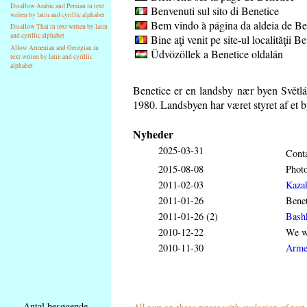
Disallow Arabic and Persian in text
Benvenuti sul sito di Benetice
writen by latin and cyrillic alphabet
Bem vindo à página da aldeia de Be
Disallow Thai in text writen by latin
and cyrillic alphabet
Bine aţi venit pe site-ul localităţii B
Allow Armenian and Georgian in
Üdvözöllek a Benetice oldalán
text writen by latin and cyrillic
alphabet
Benetice er en landsby nær byen Světl
1980. Landsbyen har været styret af et b
Nyheder
2025-03-31
Conta
2015-08-08
Phot
2011-02-03
Kaza
2011-01-26
Benet
2011-01-26 (2)
Bash
2010-12-22
We wi
2010-11-30
Arme
Antal besøgende