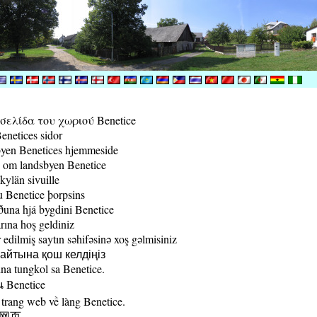
ελίδα του χωριού Benetice
enetices sidor
yen Benetices hjemmeside
 om landsbyen Benetice
kylän sivuille
 Benetice þorpsins
una hjá bygdini Benetice
rına hoş geldiniz
edilmiş saytın səhifəsinə xoş gəlmisiniz
йтына қош келдіңіз
a tungkol sa Benetice.
น Benetice
trang web về làng Benetice.
村网页