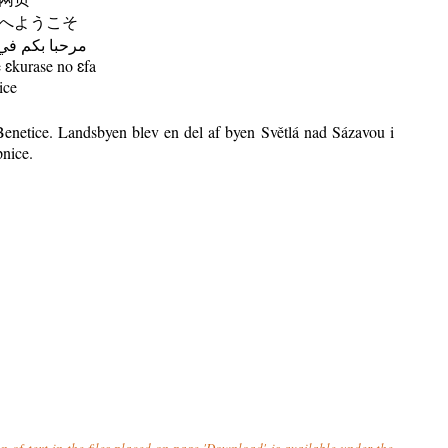
へようこそ
مرحبا بكم في
ɛkurase no ɛfa
ice
enetice. Landsbyen blev en del af byen Světlá nad Sázavou i
pnice.