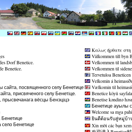
Καλως ήρθατε στη σ
ges
Välkommen till byn B
des Dorf Benetice.
Velkommen til landsb
de Benetice.
Velkommen til sidene
Tervetuloa Beneticen 
Velkomin á heimasíðu
ы сайта, посвященного селу Бенетице
Vælkomin til heimasíð
айта, присвяченого селу Бенетiце.
Benetice köyü sayfala
а, прысвечанага вёсцы Бенэцiцэ
Benetise kəndinə həsr 
Бенетице ауылы са
e
Welcome sa mga pahin
 Бенетице
ยินดีต้อนรับสู่หมู่บ้า
 село Бенетице
Xin mời các bạn xem 
欢迎进入Benetice