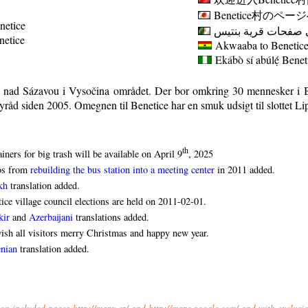
Benetice
村のページ
netice
 صفحات قرية بنتيس
enetice
Akwaaba to Benetice 
Ekábò sí abúlẹ́
Benet
á nad Sázavou i Vysočina området. Der bor omkring 30 mennesker i B
yråd siden 2005. Omegnen til Benetice har en smuk udsigt til slottet Li
th
iners for big trash will be available on April 9
, 2025
os from
rebuilding the bus station into a meeting center
in 2011 added.
kh
translation added.
ice village council elections are held on 2011-02-01.
kir
and
Azerbaijani
translations added.
sh all visitors merry Christmas and happy new year.
nian
translation added.