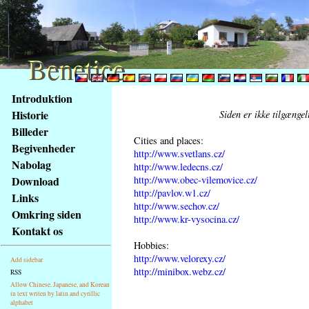
Benetice
Benetice
Na
Introduktion
obsah
Historie
Siden er ikke tilgænge
stránky
Billeder
Klávesové
Cities and places:
Begivenheder
zkratky
http://www.svetlans.cz/
na
Nabolag
http://www.ledecns.cz/
tomto
http://www.obec-vilemovice.cz/
Download
webu
http://pavlov.w1.cz/
Links
http://www.sechov.cz/
-
Omkring siden
http://www.kr-vysocina.cz/
základní
Kontakt os
Hlavní
Hobbies:
strana
http://www.velorexy.cz/
Add sidebar
http://minibox.webz.cz/
RSS
Allow Chinese, Japanese, and Korean
in text writen by latin and cyrillic
alphabet