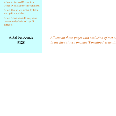
Allow Arabic and Persian in text
writen by latin and cyrillic alphabet
Allow Thai in text writen by latin
and cyrillic alphabet
Allow Armenian and Georgian in
text writen by latin and cyrillic
alphabet
Antal besøgende
All text on these pages with exclusion of text
9128
in the files placed on page 'Download' is avai