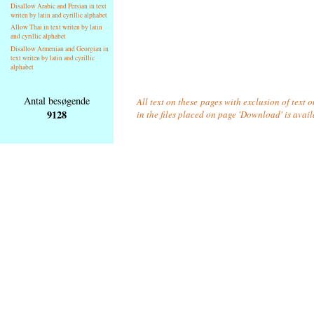
Disallow Arabic and Persian in text
writen by latin and cyrillic alphabet
Allow Thai in text writen by latin
and cyrillic alphabet
Disallow Armenian and Georgian in
text writen by latin and cyrillic
alphabet
Antal besøgende
All text on these pages with exclusion of text
9128
in the files placed on page 'Download' is avai