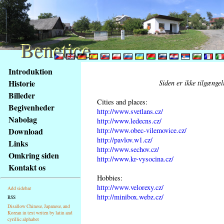
Benetice
Benetice
Na
Introduktion
obsah
Historie
Siden er ikke tilgænge
stránky
Billeder
Klávesové
Cities and places:
Begivenheder
zkratky
http://www.svetlans.cz/
na
Nabolag
http://www.ledecns.cz/
tomto
http://www.obec-vilemovice.cz/
Download
webu
http://pavlov.w1.cz/
Links
http://www.sechov.cz/
-
Omkring siden
http://www.kr-vysocina.cz/
základní
Kontakt os
Hlavní
Hobbies:
strana
http://www.velorexy.cz/
Add sidebar
http://minibox.webz.cz/
RSS
Disallow Chinese, Japanese, and
Korean in text writen by latin and
cyrillic alphabet