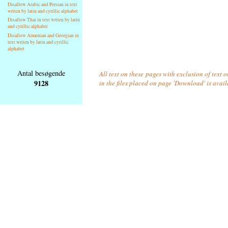
Disallow Arabic and Persian in text
writen by latin and cyrillic alphabet
Disallow Thai in text writen by latin
and cyrillic alphabet
Disallow Armenian and Georgian in
text writen by latin and cyrillic
alphabet
Antal besøgende
All text on these pages with exclusion of text
9128
in the files placed on page 'Download' is avai