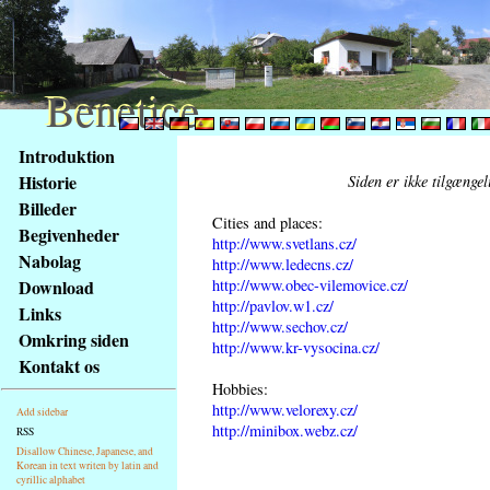
Benetice
Benetice
Na
Introduktion
obsah
Historie
Siden er ikke tilgænge
stránky
Billeder
Klávesové
Cities and places:
Begivenheder
zkratky
http://www.svetlans.cz/
na
Nabolag
http://www.ledecns.cz/
tomto
http://www.obec-vilemovice.cz/
Download
webu
http://pavlov.w1.cz/
Links
http://www.sechov.cz/
-
Omkring siden
http://www.kr-vysocina.cz/
základní
Kontakt os
Hlavní
Hobbies:
strana
http://www.velorexy.cz/
Add sidebar
http://minibox.webz.cz/
RSS
Disallow Chinese, Japanese, and
Korean in text writen by latin and
cyrillic alphabet