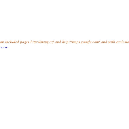
t on included pages http://mapy.cz/ and http://maps.google.com/ and with exclusio
cense
.