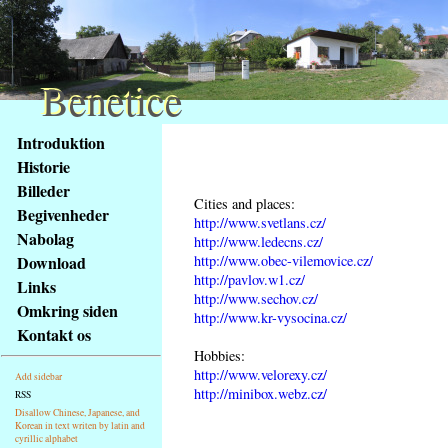
Benetice
Benetice
Na
Introduktion
obsah
Historie
stránky
Billeder
Klávesové
Cities and places:
Begivenheder
zkratky
http://www.svetlans.cz/
na
Nabolag
http://www.ledecns.cz/
tomto
http://www.obec-vilemovice.cz/
Download
webu
http://pavlov.w1.cz/
Links
http://www.sechov.cz/
-
Omkring siden
http://www.kr-vysocina.cz/
základní
Kontakt os
Hlavní
Hobbies:
strana
http://www.velorexy.cz/
Add sidebar
http://minibox.webz.cz/
RSS
Disallow Chinese, Japanese, and
Korean in text writen by latin and
cyrillic alphabet