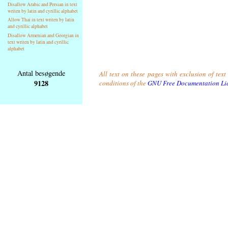
Disallow Arabic and Persian in text
writen by latin and cyrillic alphabet
Allow Thai in text writen by latin
and cyrillic alphabet
Disallow Armenian and Georgian in
text writen by latin and cyrillic
alphabet
Antal besøgende
All text on these pages with exclusion of tex
9128
conditions of the
GNU Free Documentation Li