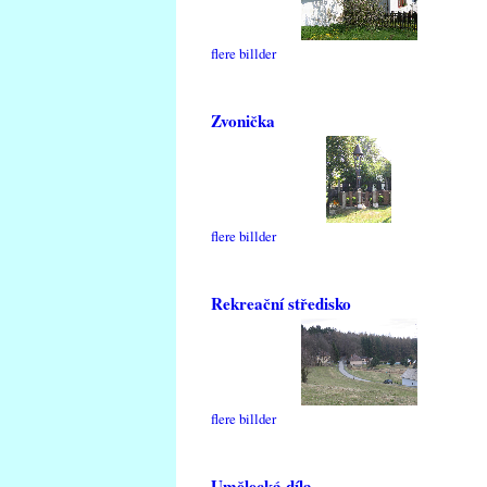
flere billder
Zvonička
flere billder
Rekreační středisko
flere billder
Umělecká díla