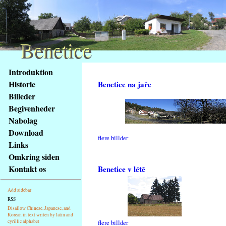
Benetice
Benetice
Na
Introduktion
obsah
Historie
Benetice na jaře
stránky
Billeder
Klávesové
Begivenheder
zkratky
na
Nabolag
tomto
Download
flere billder
webu
Links
-
Omkring siden
základní
Kontakt os
Benetice v létě
Hlavní
strana
Add sidebar
RSS
Disallow Chinese, Japanese, and
Korean in text writen by latin and
cyrillic alphabet
flere billder