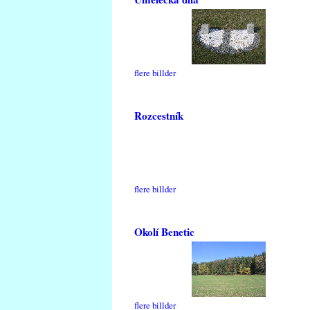
flere billder
Rozcestník
flere billder
Okolí Benetic
flere billder