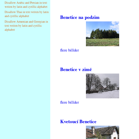
Disallow Arabic and Persian in text
writen by latin and cyrillic alphabet
Disallow Thai in text writen by latin
Benetice na podzim
and cyrillic alphabet
Disallow Armenian and Georgian in
text writen by latin and cyrillic
alphabet
flere billder
Benetice v zimě
flere billder
Kvetoucí Benetice