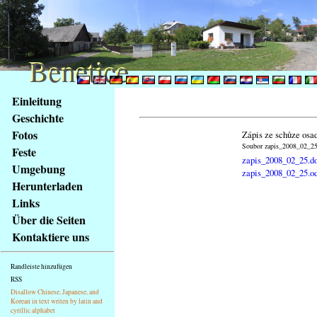
Benetice
Benetice
Na
Einleitung
obsah
Geschichte
stránky
Fotos
Zápis ze schůze osa
Klávesové
Soubor zapis_2008_02_25.
Feste
zkratky
zapis_2008_02_25.d
na
Umgebung
zapis_2008_02_25.o
tomto
Herunterladen
webu
Links
-
Über die Seiten
základní
Kontaktiere uns
Hlavní
strana
Randleiste hinzufügen
RSS
Disallow Chinese, Japanese, and
Korean in text writen by latin and
cyrillic alphabet