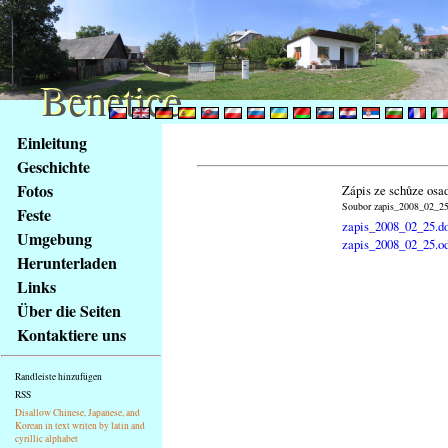
Benetice
Benetice
Na
Einleitung
obsah
Geschichte
stránky
Fotos
Zápis ze schůze osa
Klávesové
Soubor zapis_2008_02_25.
Feste
zkratky
zapis_2008_02_25.d
na
Umgebung
zapis_2008_02_25.o
tomto
Herunterladen
webu
Links
-
Über die Seiten
základní
Kontaktiere uns
Hlavní
strana
Randleiste hinzufügen
RSS
Disallow Chinese, Japanese, and
Korean in text writen by latin and
cyrillic alphabet