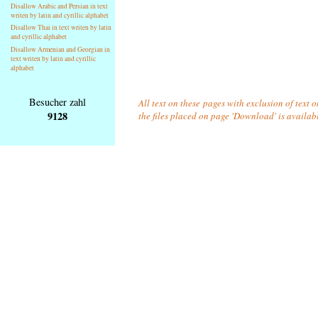
Disallow Arabic and Persian in text
writen by latin and cyrillic alphabet
Disallow Thai in text writen by latin
and cyrillic alphabet
Disallow Armenian and Georgian in
text writen by latin and cyrillic
alphabet
Besucher zahl
All text on these pages with exclusion of text 
9128
the files placed on page 'Download' is availab