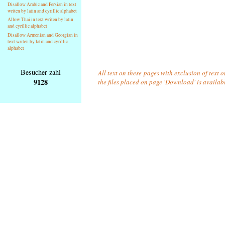
Disallow Arabic and Persian in text
writen by latin and cyrillic alphabet
Allow Thai in text writen by latin
and cyrillic alphabet
Disallow Armenian and Georgian in
text writen by latin and cyrillic
alphabet
Besucher zahl
All text on these pages with exclusion of text 
9128
the files placed on page 'Download' is availab