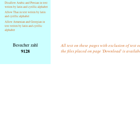
Disallow Arabic and Persian in text
writen by latin and cyrillic alphabet
Allow Thai in text writen by latin
and cyrillic alphabet
Allow Armenian and Georgian in
text writen by latin and cyrillic
alphabet
Besucher zahl
All text on these pages with exclusion of text 
9128
the files placed on page 'Download' is availab