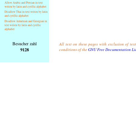
Allow Arabic and Persian in text
writen by latin and cyrillic alphabet
Disallow Thai in text writen by latin
and cyrillic alphabet
Disallow Armenian and Georgian in
text writen by latin and cyrillic
alphabet
Besucher zahl
All text on these pages with exclusion of tex
9128
conditions of the
GNU Free Documentation Li