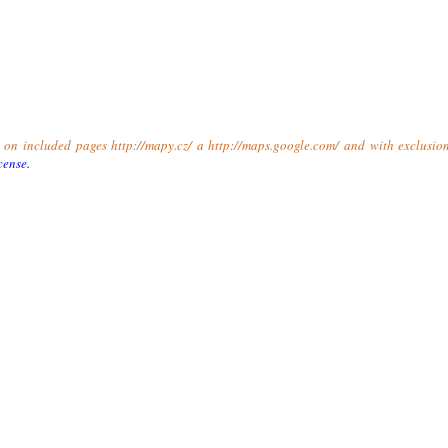
t on included pages http://mapy.cz/ a http://maps.google.com/ and with exclusio
cense
.