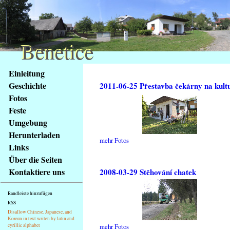
Benetice
Benetice
Na
Einleitung
obsah
Geschichte
2011-06-25 Přestavba čekárny na kult
stránky
Fotos
Klávesové
Feste
zkratky
na
Umgebung
tomto
Herunterladen
mehr Fotos
webu
Links
-
Über die Seiten
základní
Kontaktiere uns
2008-03-29 Stěhování chatek
Hlavní
strana
Randleiste hinzufügen
RSS
Disallow Chinese, Japanese, and
Korean in text writen by latin and
cyrillic alphabet
mehr Fotos