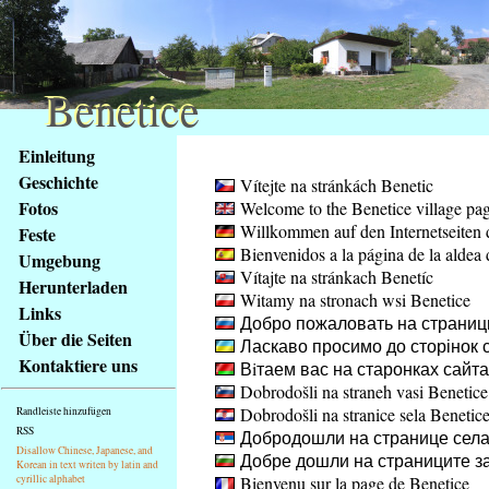
Benetice
Benetice
Na
Einleitung
obsah
Geschichte
Vítejte na stránkách Benetic
stránky
Fotos
Welcome to the Benetice village pa
Klávesové
Willkommen auf den Internetseiten 
Feste
zkratky
Bienvenidos a la página de la aldea 
na
Umgebung
Vítajte na stránkach Benetíc
tomto
Herunterladen
Witamy na stronach wsi Benetice
webu
Links
Добро пожаловать на страниц
-
Über die Seiten
Ласкаво просимо до сторінок с
základní
Kontaktiere uns
Вiтаем вас на старонках сайт
Hlavní
Dobrodošli na straneh vasi Benetice
strana
Dobrodošli na stranice sela Benetic
Randleiste hinzufügen
RSS
Добродошли на странице села
Disallow Chinese, Japanese, and
Добре дошли на страниците за
Korean in text writen by latin and
cyrillic alphabet
Bienvenu sur la page de Benetice