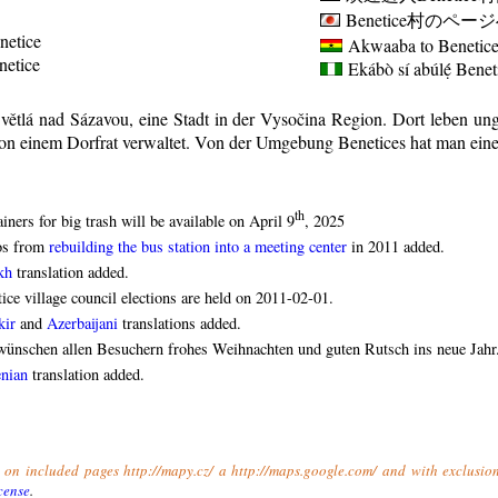
Benetice
村のページ
netice
Akwaaba to Benetice 
enetice
Ekábò sí abúlẹ́
Benet
Světlá nad Sázavou, eine Stadt in der Vysočina Region. Dort leben u
on einem Dorfrat verwaltet. Von der Umgebung Benetices hat man eine
th
iners for big trash will be available on April 9
, 2025
os from
rebuilding the bus station into a meeting center
in 2011 added.
kh
translation added.
ice village council elections are held on 2011-02-01.
kir
and
Azerbaijani
translations added.
ünschen allen Besuchern frohes Weihnachten und guten Rutsch ins neue Jahr
nian
translation added.
t on included pages http://mapy.cz/ a http://maps.google.com/ and with exclusio
cense
.