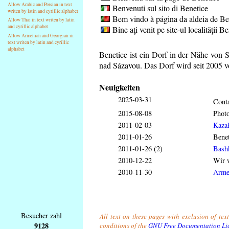
Allow Arabic and Persian in text
Benvenuti sul sito di Benetice
writen by latin and cyrillic alphabet
Bem vindo à página da aldeia de Be
Allow Thai in text writen by latin
and cyrillic alphabet
Bine aţi venit pe site-ul localităţii B
Allow Armenian and Georgian in
text writen by latin and cyrillic
alphabet
Benetice ist ein Dorf in der Nähe von 
nad Sázavou. Das Dorf wird seit 2005 v
Neuigkeiten
2025-03-31
Conta
2015-08-08
Phot
2011-02-03
Kaza
2011-01-26
Benet
2011-01-26 (2)
Bash
2010-12-22
Wir w
2010-11-30
Arme
Besucher zahl
All text on these pages with exclusion of tex
9128
conditions of the
GNU Free Documentation Li