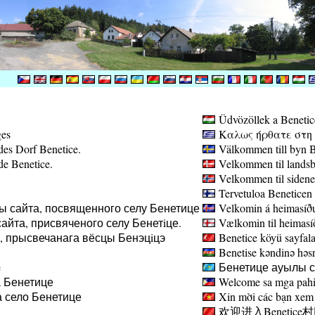
Üdvözöllek a Benetic
ges
Καλως ήρθατε στη σ
des Dorf Benetice.
Välkommen till byn B
de Benetice.
Velkommen til landsb
Velkommen til sidene
Tervetuloa Beneticen 
ы сайта, посвященного селу Бенетице
Velkomin á heimasíðu
айта, присвяченого селу Бенетiце.
Vælkomin til heimasíð
а, прысвечанага вёсцы Бенэцiцэ
Benetice köyü sayfala
Benetise kəndinə həsr 
e
Бенетице ауылы са
 Бенетице
Welcome sa mga pahin
 село Бенетице
Xin mời các bạn xem 
欢迎进入Benetice