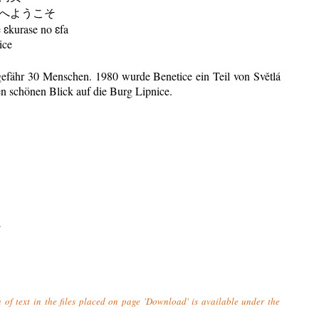
へようこそ
ɛkurase no ɛfa
ice
ngefähr 30 Menschen. 1980 wurde Benetice ein Teil von Světlá
n schönen Blick auf die Burg Lipnice.
.
n of text in the files placed on page 'Download' is available under the