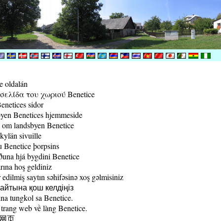
e oldalán
ελίδα του χωριού Benetice
enetices sidor
yen Benetices hjemmeside
 om landsbyen Benetice
kylän sivuille
 Benetice þorpsins
una hjá bygdini Benetice
rına hoş geldiniz
edilmiş saytın səhifəsinə xoş gəlmisiniz
йтына қош келдіңіз
a tungkol sa Benetice.
trang web về làng Benetice.
村网页