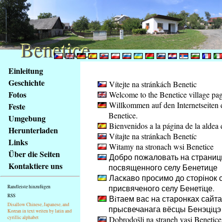
Benetice
Benetice
Na
Einleitung
obsah
Geschichte
Vítejte na stránkách Benetic
stránky
Fotos
Welcome to the Benetice village pa
Klávesové
Willkommen auf den Internetseiten 
Feste
zkratky
Benetice.
na
Umgebung
Bienvenidos a la página de la aldea 
tomto
Herunterladen
Vítajte na stránkach Benetíc
webu
Links
Witamy na stronach wsi Benetice
-
Über die Seiten
Добро пожаловать на страниц
základní
Kontaktiere uns
посвященного селу Бенетице
Hlavní
Ласкаво просимо до сторінок с
strana
присвяченого селу Бенетiце.
Randleiste hinzufügen
RSS
Вiтаем вас на старонках сайта
Disallow Chinese, Japanese, and
прысвечанага вёсцы Бенэцiцэ
Korean in text writen by latin and
cyrillic alphabet
Dobrodošli na straneh vasi Benetice