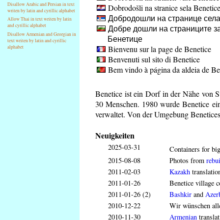
Disallow Arabic and Persian in text
Dobrodošli na stranice sela Benetic
writen by latin and cyrillic alphabet
Добродошли на странице села
Allow Thai in text writen by latin
and cyrillic alphabet
Добре дошли на страниците за
Disallow Armenian and Georgian in
Бенетице
text writen by latin and cyrillic
Bienvenu sur la page de Benetice
alphabet
Benvenuti sul sito di Benetice
Bem vindo à página da aldeia de Be
Benetice ist ein Dorf in der Nähe von 
30 Menschen. 1980 wurde Benetice ein 
verwaltet. Von der Umgebung Benetices 
Neuigkeiten
2025-03-31
Containers for big
2015-08-08
Photos from
rebui
2011-02-03
Kazakh
translatio
2011-01-26
Benetice village c
2011-01-26 (2)
Bashkir
and
Azerb
2010-12-22
Wir wünschen all
2010-11-30
Armenian
translat