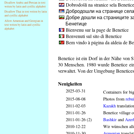
Disallow Arabic and Persian in text
Dobrodošli na stranice sela Benetic
writen by latin and cyrillic alphabet
Добродошли на странице села
Disallow Thai in text writen by latin
and cyrillic alphabet
Добре дошли на страниците за
Allow Armenian and Georgian in
Бенетице
text writen by latin and cyrillic
Bienvenu sur la page de Benetice
alphabet
Benvenuti sul sito di Benetice
Bem vindo à página da aldeia de Be
Benetice ist ein Dorf in der Nähe von 
30 Menschen. 1980 wurde Benetice ein 
verwaltet. Von der Umgebung Benetices 
Neuigkeiten
2025-03-31
Containers for big
2015-08-08
Photos from
rebui
2011-02-03
Kazakh
translatio
2011-01-26
Benetice village c
2011-01-26 (2)
Bashkir
and
Azerb
2010-12-22
Wir wünschen all
2010-11-30
Armenian
translat