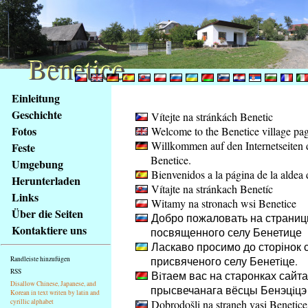
Benetice
Benetice
Na
Einleitung
obsah
Geschichte
Vítejte na stránkách Benetic
stránky
Fotos
Welcome to the Benetice village pa
Klávesové
Willkommen auf den Internetseiten 
Feste
zkratky
Benetice.
na
Umgebung
Bienvenidos a la página de la aldea 
tomto
Herunterladen
Vítajte na stránkach Benetíc
webu
Links
Witamy na stronach wsi Benetice
-
Über die Seiten
Добро пожаловать на страниц
základní
Kontaktiere uns
посвященного селу Бенетице
Hlavní
Ласкаво просимо до сторінок с
strana
присвяченого селу Бенетiце.
Randleiste hinzufügen
RSS
Вiтаем вас на старонках сайта
Disallow Chinese, Japanese, and
прысвечанага вёсцы Бенэцiцэ
Korean in text writen by latin and
cyrillic alphabet
Dobrodošli na straneh vasi Benetice