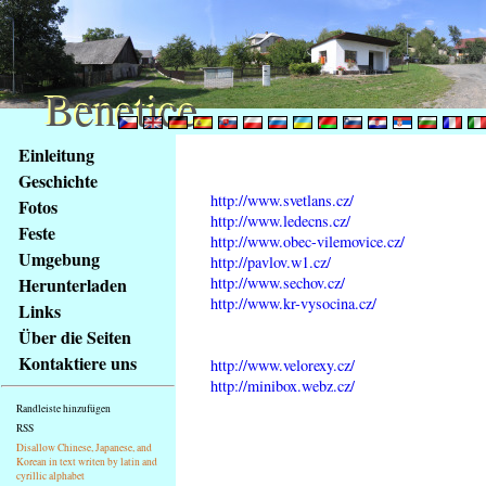
Benetice
Benetice
Na
Einleitung
obsah
Geschichte
stránky
http://www.svetlans.cz/
Fotos
Klávesové
http://www.ledecns.cz/
Feste
zkratky
http://www.obec-vilemovice.cz/
na
Umgebung
http://pavlov.w1.cz/
tomto
http://www.sechov.cz/
Herunterladen
webu
http://www.kr-vysocina.cz/
Links
-
Über die Seiten
základní
Kontaktiere uns
http://www.velorexy.cz/
Hlavní
http://minibox.webz.cz/
strana
Randleiste hinzufügen
RSS
Disallow Chinese, Japanese, and
Korean in text writen by latin and
cyrillic alphabet