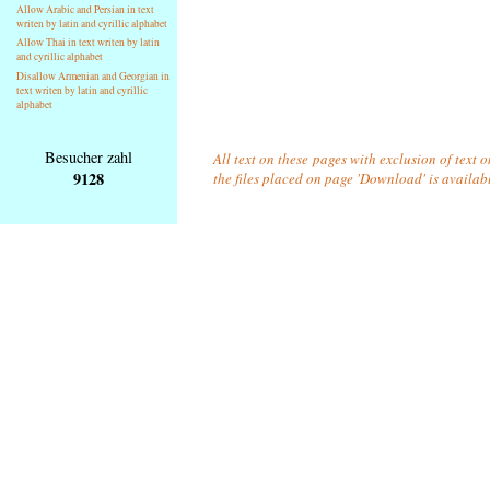
Allow Arabic and Persian in text
writen by latin and cyrillic alphabet
Allow Thai in text writen by latin
and cyrillic alphabet
Disallow Armenian and Georgian in
text writen by latin and cyrillic
alphabet
Besucher zahl
All text on these pages with exclusion of text 
9128
the files placed on page 'Download' is availab