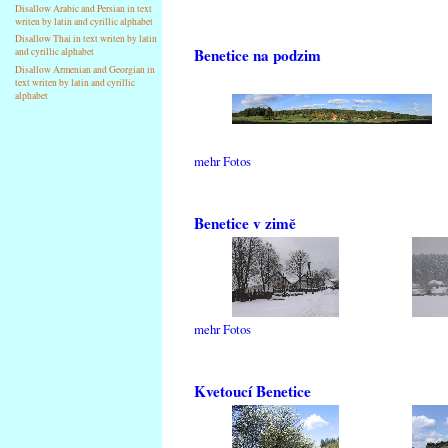
Disallow Arabic and Persian in text
writen by latin and cyrillic alphabet
Disallow Thai in text writen by latin
Benetice na podzim
and cyrillic alphabet
Disallow Armenian and Georgian in
text writen by latin and cyrillic
alphabet
mehr Fotos
Benetice v zimě
mehr Fotos
Kvetoucí Benetice