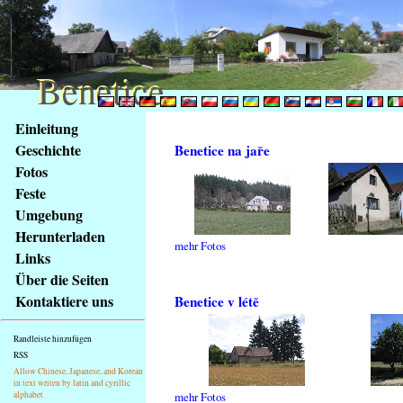
Benetice
Benetice
Na
Einleitung
obsah
Geschichte
Benetice na jaře
stránky
Fotos
Klávesové
Feste
zkratky
na
Umgebung
tomto
Herunterladen
mehr Fotos
webu
Links
-
Über die Seiten
základní
Kontaktiere uns
Benetice v létě
Hlavní
strana
Randleiste hinzufügen
RSS
Allow Chinese, Japanese, and Korean
in text writen by latin and cyrillic
alphabet
mehr Fotos