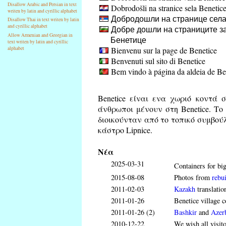
Disallow Arabic and Persian in text
Dobrodošli na stranice sela Benetic
writen by latin and cyrillic alphabet
Добродошли на странице села
Disallow Thai in text writen by latin
and cyrillic alphabet
Добре дошли на страниците за
Allow Armenian and Georgian in
Бенетице
text writen by latin and cyrillic
Bienvenu sur la page de Benetice
alphabet
Benvenuti sul sito di Benetice
Bem vindo à página da aldeia de Be
Benetice είναι ενα χωριό κοντά σ
άνθρωποι μένουν στη Benetice. Το 
διοικούνταν από το τοπικό συμβούλι
κάστρο Lipnice.
Νέα
2025-03-31
Containers for big
2015-08-08
Photos from
rebui
2011-02-03
Kazakh
translatio
2011-01-26
Benetice village c
2011-01-26 (2)
Bashkir
and
Azerb
2010-12-22
We wish all visit