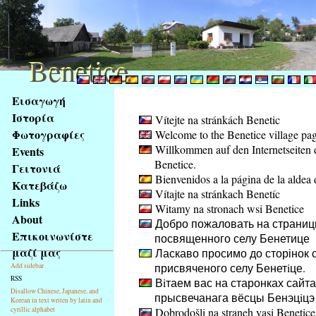
Benetice
Benetice
Na
Εισαγωγή
obsah
Ιστορία
Vítejte na stránkách Benetic
stránky
Φωτογραφίες
Welcome to the Benetice village pa
Klávesové
Willkommen auf den Internetseiten 
Events
zkratky
Benetice.
na
Γειτονιά
Bienvenidos a la página de la aldea 
tomto
Κατεβάζω
Vítajte na stránkach Benetíc
webu
Links
Witamy na stronach wsi Benetice
-
About
Добро пожаловать на страниц
základní
Επικοινωνίστε
посвященного селу Бенетице
Hlavní
μαζί μας
Ласкаво просимо до сторінок с
strana
присвяченого селу Бенетiце.
Add sidebar
RSS
Вiтаем вас на старонках сайта
Disallow Chinese, Japanese, and
прысвечанага вёсцы Бенэцiцэ
Korean in text writen by latin and
cyrillic alphabet
Dobrodošli na straneh vasi Benetice