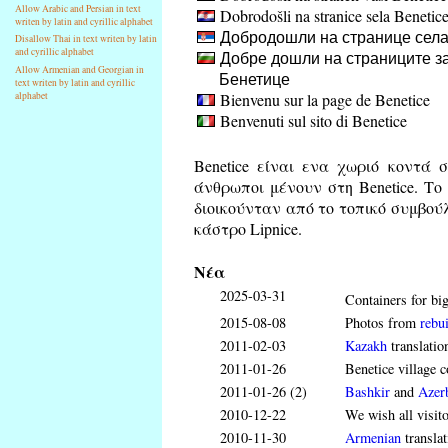
Allow Arabic and Persian in text
Dobrodošli na stranice sela Benetic
writen by latin and cyrillic alphabet
Добродошли на странице села
Disallow Thai in text writen by latin
and cyrillic alphabet
Добре дошли на страниците за
Allow Armenian and Georgian in
Бенетице
text writen by latin and cyrillic
Bienvenu sur la page de Benetice
alphabet
Benvenuti sul sito di Benetice
Benetice είναι ενα χωριό κοντά σ
άνθρωποι μένουν στη Benetice. Το 
διοικούνταν από το τοπικό συμβούλι
κάστρο Lipnice.
Νέα
2025-03-31
Containers for big
2015-08-08
Photos from
rebui
2011-02-03
Kazakh
translatio
2011-01-26
Benetice village c
2011-01-26 (2)
Bashkir
and
Azerb
2010-12-22
We wish all visit
2010-11-30
Armenian
translat