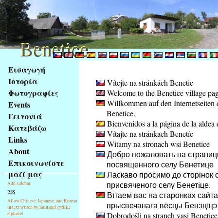
Benetice
Benetice
Na
Εισαγωγή
obsah
Ιστορία
Vítejte na stránkách Benetic
stránky
Φωτογραφίες
Welcome to the Benetice village pa
Klávesové
Willkommen auf den Internetseiten 
Events
zkratky
Benetice.
na
Γειτονιά
Bienvenidos a la página de la aldea 
tomto
Κατεβάζω
Vítajte na stránkach Benetíc
webu
Links
Witamy na stronach wsi Benetice
-
About
Добро пожаловать на страниц
základní
Επικοινωνίστε
посвященного селу Бенетице
Hlavní
μαζί μας
Ласкаво просимо до сторінок с
strana
присвяченого селу Бенетiце.
Add sidebar
RSS
Вiтаем вас на старонках сайта
Allow Chinese, Japanese, and Korean
прысвечанага вёсцы Бенэцiцэ
in text writen by latin and cyrillic
alphabet
Dobrodošli na straneh vasi Benetice