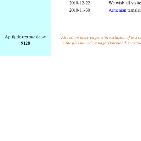
2010-12-22
We wish all visit
2010-11-30
Armenian
translat
Αριθμός επισκέψεων
All text on these pages with exclusion of text
9128
in the files placed on page 'Download' is avai