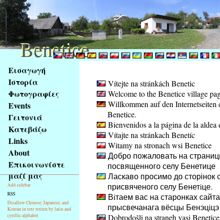
Benetice
Benetice
Na
Εισαγωγή
obsah
Ιστορία
Vítejte na stránkách Benetic
stránky
Φωτογραφίες
Welcome to the Benetice village pa
Klávesové
Willkommen auf den Internetseiten 
Events
zkratky
Benetice.
na
Γειτονιά
Bienvenidos a la página de la aldea 
tomto
Κατεβάζω
Vítajte na stránkach Benetíc
webu
Links
Witamy na stronach wsi Benetice
-
About
Добро пожаловать на страниц
základní
Επικοινωνίστε
посвященного селу Бенетице
Hlavní
μαζί μας
Ласкаво просимо до сторінок с
strana
присвяченого селу Бенетiце.
Add sidebar
RSS
Вiтаем вас на старонках сайта
Disallow Chinese, Japanese, and
прысвечанага вёсцы Бенэцiцэ
Korean in text writen by latin and
cyrillic alphabet
Dobrodošli na straneh vasi Benetice