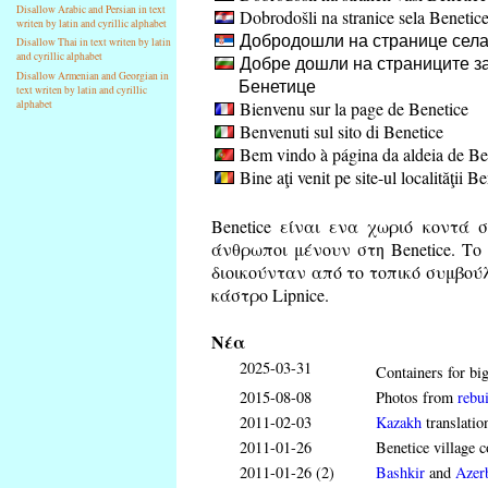
Disallow Arabic and Persian in text
Dobrodošli na stranice sela Benetic
writen by latin and cyrillic alphabet
Добродошли на странице села
Disallow Thai in text writen by latin
and cyrillic alphabet
Добре дошли на страниците за
Disallow Armenian and Georgian in
Бенетице
text writen by latin and cyrillic
Bienvenu sur la page de Benetice
alphabet
Benvenuti sul sito di Benetice
Bem vindo à página da aldeia de Be
Bine aţi venit pe site-ul localităţii B
Benetice είναι ενα χωριό κοντά σ
άνθρωποι μένουν στη Benetice. Το 
διοικούνταν από το τοπικό συμβούλι
κάστρο Lipnice.
Νέα
2025-03-31
Containers for big
2015-08-08
Photos from
rebui
2011-02-03
Kazakh
translatio
2011-01-26
Benetice village c
2011-01-26 (2)
Bashkir
and
Azerb