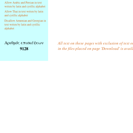
Allow Arabic and Persian in text
writen by latin and cyrillic alphabet
Allow Thai in text writen by latin
and cyrillic alphabet
Disallow Armenian and Georgian in
text writen by latin and cyrillic
alphabet
Αριθμός επισκέψεων
All text on these pages with exclusion of text
9128
in the files placed on page 'Download' is avai