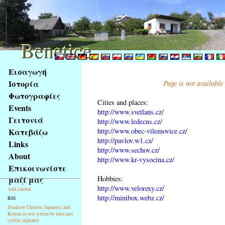
Benetice
Benetice
Na
Εισαγωγή
obsah
Ιστορία
Page is not available
stránky
Φωτογραφίες
Klávesové
Cities and places:
Events
zkratky
http://www.svetlans.cz/
na
Γειτονιά
http://www.ledecns.cz/
tomto
http://www.obec-vilemovice.cz/
Κατεβάζω
webu
http://pavlov.w1.cz/
Links
http://www.sechov.cz/
-
About
http://www.kr-vysocina.cz/
základní
Επικοινωνίστε
Hlavní
Hobbies:
μαζί μας
strana
http://www.velorexy.cz/
Add sidebar
http://minibox.webz.cz/
RSS
Disallow Chinese, Japanese, and
Korean in text writen by latin and
cyrillic alphabet