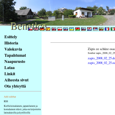
Benetice
Benetice
Na
Esittely
obsah
Historia
stránky
Valokuvia
Zápis ze schůze osa
Klávesové
Soubor zapis_2008_02_25.
Tapahtumat
zkratky
zapis_2008_02_25.d
na
Naapurusto
zapis_2008_02_25.o
tomto
Lataa
webu
Linkit
-
Aiheesta sivut
základní
Ota yhteyttä
Hlavní
strana
Add sidebar
RSS
Kiellä kiinalainen, japanilainen ja
korealainen teksti, joka on kirjoitettu
latinalaisilla ja kyrillisillä