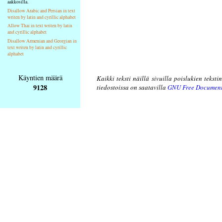
aakkosilla.
Disallow Arabic and Persian in text
writen by latin and cyrillic alphabet
Allow Thai in text writen by latin
and cyrillic alphabet
Disallow Armenian and Georgian in
text writen by latin and cyrillic
alphabet
Käyntien määrä
Kaikki teksti näillä sivuilla poislukien teksti
9128
tiedostoissa on saatavilla
GNU Free Document