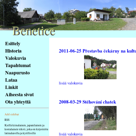
Benetice
Benetice
Na
Esittely
obsah
Historia
2011-06-25 Přestavba čekárny na kult
stránky
Valokuvia
Klávesové
Tapahtumat
zkratky
na
Naapurusto
tomto
Lataa
lisää valokuvia
webu
Linkit
-
Aiheesta sivut
základní
Ota yhteyttä
2008-03-29 Stěhování chatek
Hlavní
strana
Add sidebar
RSS
Kiellä kiinalainen, japanilainen ja
korealainen teksti, joka on kirjoitettu
latinalaisilla ja kyrillisillä
lisää valokuvia