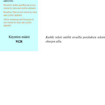
aakkosilla.
Disallow Arabic and Persian in text
writen by latin and cyrillic alphabet
Disallow Thai in text writen by latin
and cyrillic alphabet
Allow Armenian and Georgian in
text writen by latin and cyrillic
alphabet
Käyntien määrä
Kaikki teksti näillä sivuilla poislukien tekst
9128
ehtojen alla.