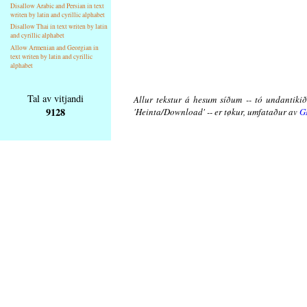
Disallow Arabic and Persian in text
writen by latin and cyrillic alphabet
Disallow Thai in text writen by latin
and cyrillic alphabet
Allow Armenian and Georgian in
text writen by latin and cyrillic
alphabet
Tal av vitjandi
Allur tekstur á hesum síðum -- tó undantikið 
9128
'Heinta/Download' -- er tøkur, umfataður av
G