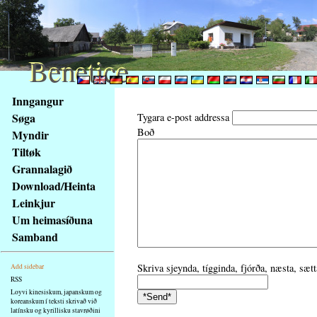
Benetice
Benetice
Na
Inngangur
obsah
Søga
Tygara e-post addressa
stránky
Boð
Myndir
Klávesové
Tiltøk
zkratky
na
Grannalagið
tomto
Download/Heinta
webu
Leinkjur
-
Um heimasíðuna
základní
Samband
Hlavní
strana
Skriva sjeynda, tígginda, fjórða, næsta, sæt
Add sidebar
RSS
Loyvi kinesiskum, japanskum og
koreanskum í teksti skrivað við
latínsku og kyrillisku stavrøðini