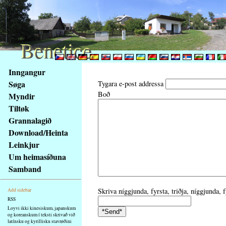
Benetice
Benetice
Na
Inngangur
obsah
Søga
Tygara e-post addressa
stránky
Boð
Myndir
Klávesové
Tiltøk
zkratky
na
Grannalagið
tomto
Download/Heinta
webu
Leinkjur
-
Um heimasíðuna
základní
Samband
Hlavní
strana
Skriva níggjunda, fyrsta, triðja, níggjunda, 
Add sidebar
RSS
Loyvi ikki kinesiskum, japanskum
og koreanskum í teksti skrivað við
latínsku og kyrillisku stavrøðini