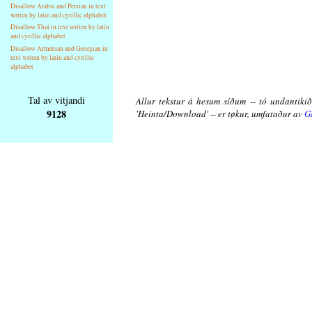
Disallow Arabic and Persian in text
writen by latin and cyrillic alphabet
Disallow Thai in text writen by latin
and cyrillic alphabet
Disallow Armenian and Georgian in
text writen by latin and cyrillic
alphabet
Tal av vitjandi
Allur tekstur á hesum síðum -- tó undantikið 
9128
'Heinta/Download' -- er tøkur, umfataður av
G