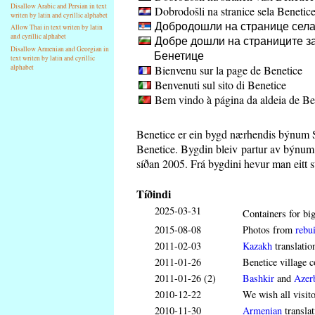
Disallow Arabic and Persian in text
Dobrodošli na stranice sela Benetic
writen by latin and cyrillic alphabet
Добродошли на странице села
Allow Thai in text writen by latin
and cyrillic alphabet
Добре дошли на страниците за
Disallow Armenian and Georgian in
Бенетице
text writen by latin and cyrillic
Bienvenu sur la page de Benetice
alphabet
Benvenuti sul sito di Benetice
Bem vindo à página da aldeia de Be
Benetice er ein bygd nærhendis býnum S
Benetice. Bygdin bleiv partur av býnum
síðan 2005. Frá bygdini hevur man eitt st
Tíðindi
2025-03-31
Containers for big
2015-08-08
Photos from
rebui
2011-02-03
Kazakh
translatio
2011-01-26
Benetice village c
2011-01-26 (2)
Bashkir
and
Azerb
2010-12-22
We wish all visit
2010-11-30
Armenian
translat