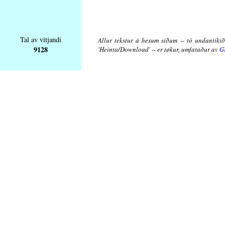
Tal av vitjandi
Allur tekstur á hesum síðum -- tó undantikið 
9128
'Heinta/Download' -- er tøkur, umfataður av
G