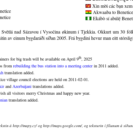
Xin mời các bạn xem 
netice
Akwaaba to Benetice 
enetice
Ekábò sí abúlẹ́
Benet
Světlá nad Sázavou í Vysočina økinum í Tjekkia. Okkurt um 30 fólk
in av einum bygdaráði síðan 2005. Frá bygdini hevur man eitt stórsligið
th
iners for big trash will be available on April 9
, 2025
os from
rebuilding the bus station into a meeting center
in 2011 added.
kh
translation added.
ice village council elections are held on 2011-02-01.
kir
and
Azerbaijani
translations added.
sh all visitors merry Christmas and happy new year.
nian
translation added.
ekstin á http://mapy.cz/ og http://maps.google.com/, og teksturin í fílunum á síðu