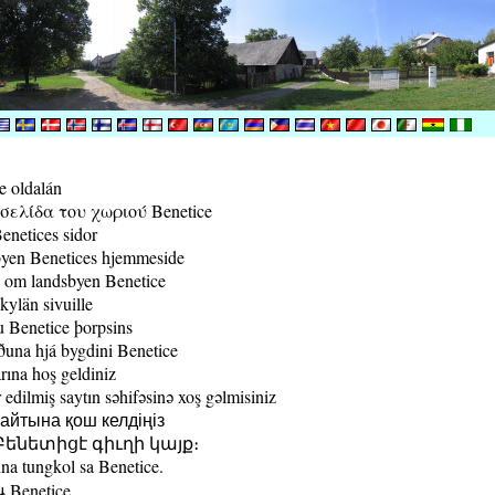
e oldalán
ελίδα του χωριού Benetice
enetices sidor
yen Benetices hjemmeside
 om landsbyen Benetice
kylän sivuille
 Benetice þorpsins
una hjá bygdini Benetice
rına hoş geldiniz
edilmiş saytın səhifəsinə xoş gəlmisiniz
йтына қош келдіңіз
ենետիցէ գիւղի կայք։
a tungkol sa Benetice.
น Benetice