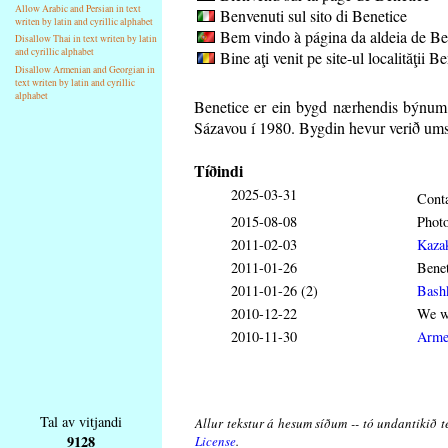
Allow Arabic and Persian in text
Benvenuti sul sito di Benetice
writen by latin and cyrillic alphabet
Bem vindo à página da aldeia de Be
Disallow Thai in text writen by latin
and cyrillic alphabet
Bine aţi venit pe site-ul localităţii B
Disallow Armenian and Georgian in
text writen by latin and cyrillic
alphabet
Benetice er ein bygd nærhendis býnum 
Sázavou í 1980. Bygdin hevur verið umsit
Tíðindi
2025-03-31
Conta
2015-08-08
Phot
2011-02-03
Kaza
2011-01-26
Benet
2011-01-26 (2)
Bash
2010-12-22
We wi
2010-11-30
Arme
Tal av vitjandi
Allur tekstur á hesum síðum -- tó undantikið t
9128
License
.