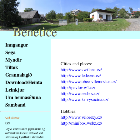
Benetice
Benetice
Na
Inngangur
obsah
Søga
stránky
Myndir
Klávesové
Cities and places:
Tiltøk
zkratky
http://www.svetlans.cz/
na
Grannalagið
http://www.ledecns.cz/
tomto
http://www.obec-vilemovice.cz/
Download/Heinta
webu
http://pavlov.w1.cz/
Leinkjur
http://www.sechov.cz/
-
Um heimasíðuna
http://www.kr-vysocina.cz/
základní
Samband
Hlavní
Hobbies:
strana
http://www.velorexy.cz/
Add sidebar
http://minibox.webz.cz/
RSS
Loyvi kinesiskum, japanskum og
koreanskum í teksti skrivað við
latínsku og kyrillisku stavrøðini