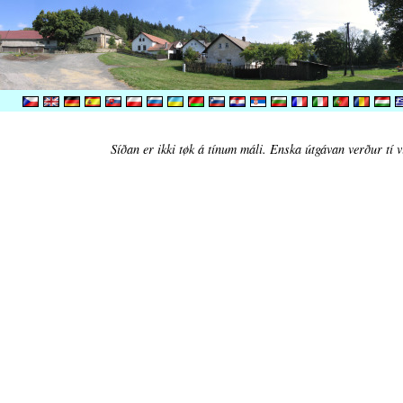
Síðan er ikki tøk á tínum máli. Enska útgávan verður tí v