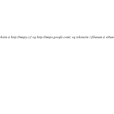
ekstin á http://mapy.cz/ og http://maps.google.com/, og teksturin í fílunum á síðu