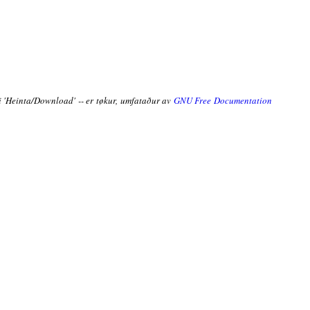
ni 'Heinta/Download' -- er tøkur, umfataður av
GNU Free Documentation