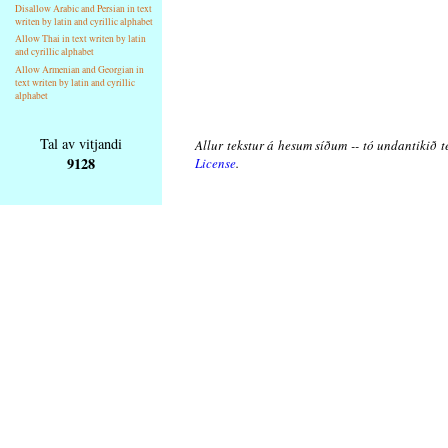
Disallow Arabic and Persian in text
writen by latin and cyrillic alphabet
Allow Thai in text writen by latin
and cyrillic alphabet
Allow Armenian and Georgian in
text writen by latin and cyrillic
alphabet
Tal av vitjandi
Allur tekstur á hesum síðum -- tó undantikið t
9128
License
.