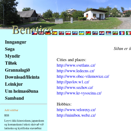
Benetice
Benetice
Na
Inngangur
obsah
Søga
Síðan er i
stránky
Myndir
Klávesové
Cities and places:
Tiltøk
zkratky
http://www.svetlans.cz/
na
Grannalagið
http://www.ledecns.cz/
tomto
http://www.obec-vilemovice.cz/
Download/Heinta
webu
http://pavlov.w1.cz/
Leinkjur
http://www.sechov.cz/
-
Um heimasíðuna
http://www.kr-vysocina.cz/
základní
Samband
Hlavní
Hobbies:
strana
http://www.velorexy.cz/
Add sidebar
http://minibox.webz.cz/
RSS
Loyvi ikki kinesiskum, japanskum
og koreanskum í teksti skrivað við
latínsku og kyrillisku stavrøðini