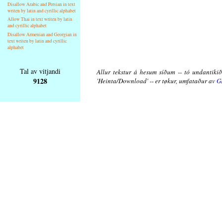
Disallow Arabic and Persian in text
writen by latin and cyrillic alphabet
Allow Thai in text writen by latin
and cyrillic alphabet
Disallow Armenian and Georgian in
text writen by latin and cyrillic
alphabet
Tal av vitjandi
Allur tekstur á hesum síðum -- tó undantikið 
9128
'Heinta/Download' -- er tøkur, umfataður av
G