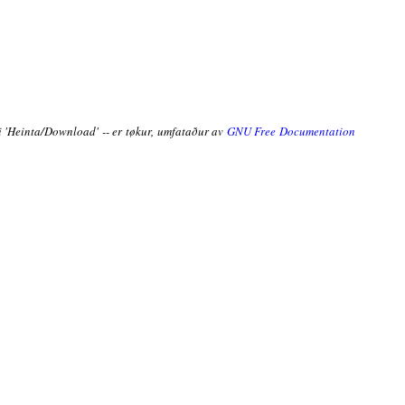
ni 'Heinta/Download' -- er tøkur, umfataður av
GNU Free Documentation