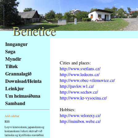
Benetice
Benetice
Na
Inngangur
obsah
Søga
stránky
Myndir
Klávesové
Cities and places:
Tiltøk
zkratky
http://www.svetlans.cz/
na
Grannalagið
http://www.ledecns.cz/
tomto
http://www.obec-vilemovice.cz/
Download/Heinta
webu
http://pavlov.w1.cz/
Leinkjur
http://www.sechov.cz/
-
Um heimasíðuna
http://www.kr-vysocina.cz/
základní
Samband
Hlavní
Hobbies:
strana
http://www.velorexy.cz/
Add sidebar
http://minibox.webz.cz/
RSS
Loyvi kinesiskum, japanskum og
koreanskum í teksti skrivað við
latínsku og kyrillisku stavrøðini