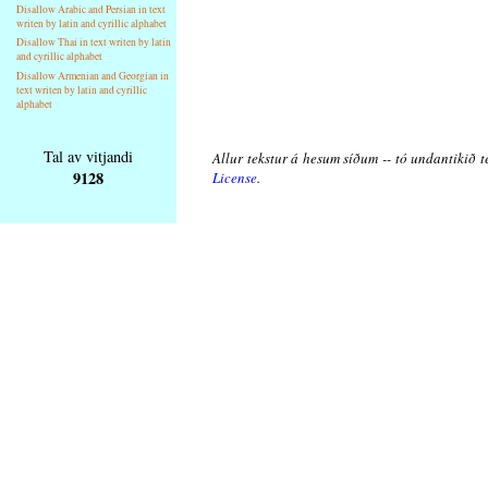
Disallow Arabic and Persian in text
writen by latin and cyrillic alphabet
Disallow Thai in text writen by latin
and cyrillic alphabet
Disallow Armenian and Georgian in
text writen by latin and cyrillic
alphabet
Tal av vitjandi
Allur tekstur á hesum síðum -- tó undantikið t
9128
License
.