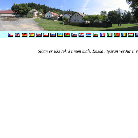
Síðan er ikki tøk á tínum máli. Enska útgávan verður tí v