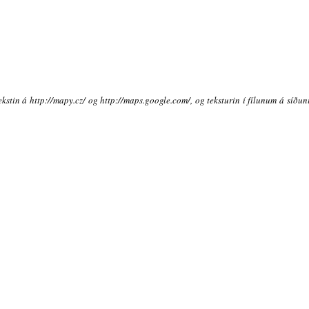
ekstin á http://mapy.cz/ og http://maps.google.com/, og teksturin í fílunum á síðu