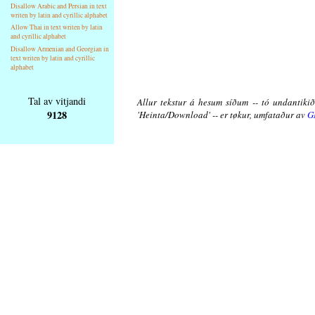
Disallow Arabic and Persian in text
writen by latin and cyrillic alphabet
Allow Thai in text writen by latin
and cyrillic alphabet
Disallow Armenian and Georgian in
text writen by latin and cyrillic
alphabet
Tal av vitjandi
Allur tekstur á hesum síðum -- tó undantikið 
9128
'Heinta/Download' -- er tøkur, umfataður av
G