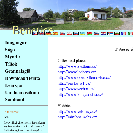
Benetice
Benetice
Na
Inngangur
obsah
Søga
Síðan er i
stránky
Myndir
Klávesové
Cities and places:
Tiltøk
zkratky
http://www.svetlans.cz/
na
Grannalagið
http://www.ledecns.cz/
tomto
http://www.obec-vilemovice.cz/
Download/Heinta
webu
http://pavlov.w1.cz/
Leinkjur
http://www.sechov.cz/
-
Um heimasíðuna
http://www.kr-vysocina.cz/
základní
Samband
Hlavní
Hobbies:
strana
http://www.velorexy.cz/
Add sidebar
http://minibox.webz.cz/
RSS
Loyvi ikki kinesiskum, japanskum
og koreanskum í teksti skrivað við
latínsku og kyrillisku stavrøðini