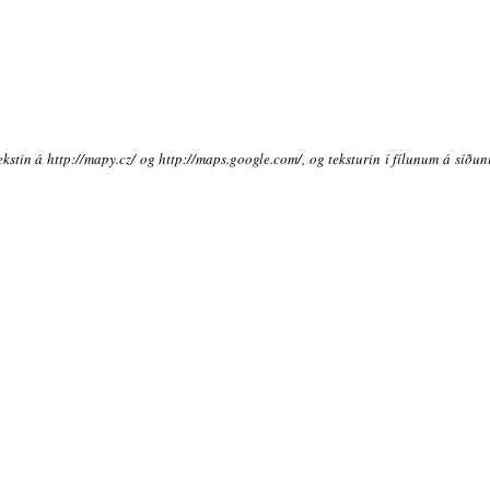
ekstin á http://mapy.cz/ og http://maps.google.com/, og teksturin í fílunum á síðu