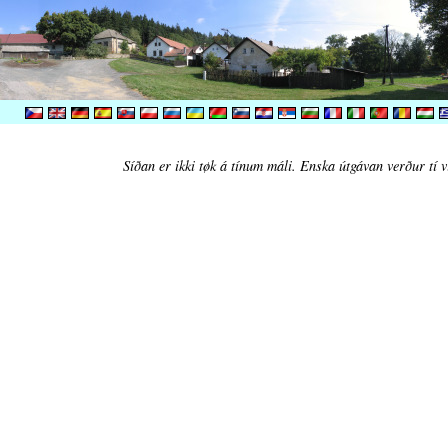
Síðan er ikki tøk á tínum máli. Enska útgávan verður tí v