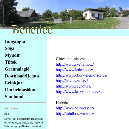
Benetice
Benetice
Na
Inngangur
obsah
Søga
stránky
Myndir
Klávesové
Cities and places:
Tiltøk
zkratky
http://www.svetlans.cz/
na
Grannalagið
http://www.ledecns.cz/
tomto
http://www.obec-vilemovice.cz/
Download/Heinta
webu
http://pavlov.w1.cz/
Leinkjur
http://www.sechov.cz/
-
Um heimasíðuna
http://www.kr-vysocina.cz/
základní
Samband
Hlavní
Hobbies:
strana
http://www.velorexy.cz/
Add sidebar
http://minibox.webz.cz/
RSS
Loyvi ikki kinesiskum, japanskum
og koreanskum í teksti skrivað við
latínsku og kyrillisku stavrøðini