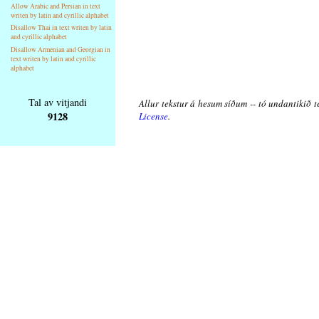
Allow Arabic and Persian in text
writen by latin and cyrillic alphabet
Disallow Thai in text writen by latin
and cyrillic alphabet
Disallow Armenian and Georgian in
text writen by latin and cyrillic
alphabet
Tal av vitjandi
Allur tekstur á hesum síðum -- tó undantikið t
9128
License
.