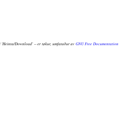
ni 'Heinta/Download' -- er tøkur, umfataður av
GNU Free Documentation